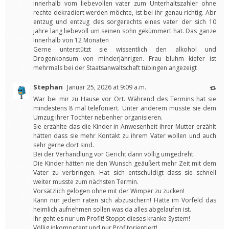
innerhalb vom liebevollen vater zum Unterhaltszahler ohne
rechte dekradiert werden möchte, ist bei ihr genau richtig. Abr
entzug und entzug des sorgerechts eines vater der sich 10
jahre lang liebevoll um seinen sohn gekümmert hat. Das ganze
innerhalb von 12 Monaten
Gerne unterstützt sie wissentlich den alkohol und
Drogenkonsum von minderjährigen. Frau bluhm kiefer ist
mehrmals bei der Staatsanwaltschaft tübingen angezeigt
Stephan
Januar 25, 2026 at 9:09 a.m.
War bei mir zu Hause vor Ort. Während des Termins hat sie
mindestens 8 mal telefoniert. Unter anderem musste sie dem
Umzug ihrer Tochter nebenher organisieren.
Sie erzählte das die Kinder in Anwesenheit ihrer Mutter erzählt
hätten dass sie mehr Kontakt zu ihrem Vater wollen und auch
sehr gerne dort sind.
Bei der Verhandlung vor Gericht dann völlig umgedreht:
Die Kinder hätten nie den Wunsch geäußert mehr Zeit mit dem
Vater zu verbringen. Hat sich entschuldigt dass sie schnell
weiter musste zum nächsten Termin.
Vorsätzlich gelogen ohne mit der Wimper zu zucken!
Kann nur jedem raten sich abzusichern! Hätte im Vorfeld das
heimlich aufnehmen sollen was da alles abgelaufen ist.
Ihr geht es nur um Profit! Stoppt dieses kranke System!
Völlig inkompetent und nur Profitorientiert!