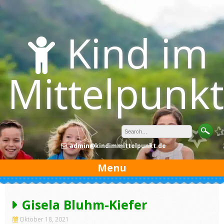
Skip
to
content
Kind im
Mittelpunkt
admin@kindimmittelpunkt.de
Menu
Gisela Bluhm-Kiefer
Oktober 18, 2021