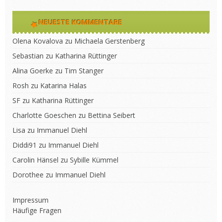
NEUESTE KOMMENTARE
Olena Kovalova
zu
Michaela Gerstenberg
Sebastian
zu
Katharina Rüttinger
Alina Goerke
zu
Tim Stanger
Rosh
zu
Katarina Halas
SF
zu
Katharina Rüttinger
Charlotte Goeschen
zu
Bettina Seibert
Lisa
zu
Immanuel Diehl
Diddi91
zu
Immanuel Diehl
Carolin Hänsel
zu
Sybille Kümmel
Dorothee
zu
Immanuel Diehl
Impressum
Häufige Fragen