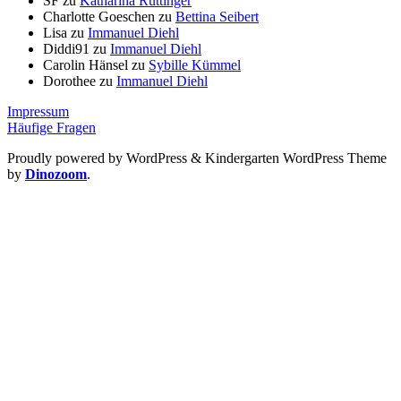
SF
zu
Katharina Rüttinger
Charlotte Goeschen
zu
Bettina Seibert
Lisa
zu
Immanuel Diehl
Diddi91
zu
Immanuel Diehl
Carolin Hänsel
zu
Sybille Kümmel
Dorothee
zu
Immanuel Diehl
Impressum
Häufige Fragen
Proudly powered by WordPress
&
Kindergarten WordPress Theme
by
Dinozoom
.