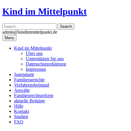
Skip
Kind im Mittelpunkt
to
content
admin@kindimmittelpunkt.de
Menu
Kind im Mittelpunkt
Über uns
Unterstützen Sie uns
Datenschutzerklärung
Impressum
Jugendamt
Familiengerichte
Verfahrensbeistand
Anwälte
Familienrechtsreform
aktuelle Beiträge
Hilfe
Kontakt
Studien
FAQ