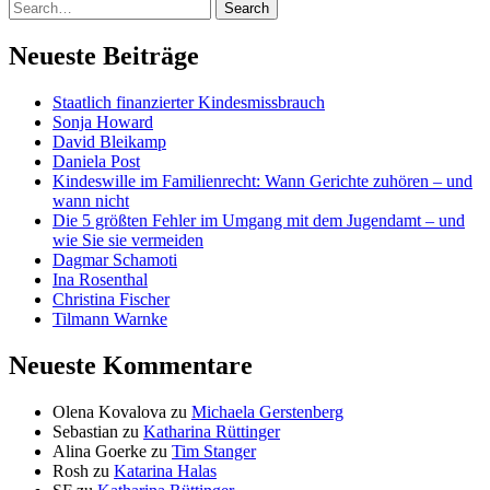
Neueste Beiträge
Staatlich finanzierter Kindesmissbrauch
Sonja Howard
David Bleikamp
Daniela Post
Kindeswille im Familienrecht: Wann Gerichte zuhören – und
wann nicht
Die 5 größten Fehler im Umgang mit dem Jugendamt – und
wie Sie sie vermeiden
Dagmar Schamoti
Ina Rosenthal
Christina Fischer
Tilmann Warnke
Neueste Kommentare
Olena Kovalova
zu
Michaela Gerstenberg
Sebastian
zu
Katharina Rüttinger
Alina Goerke
zu
Tim Stanger
Rosh
zu
Katarina Halas