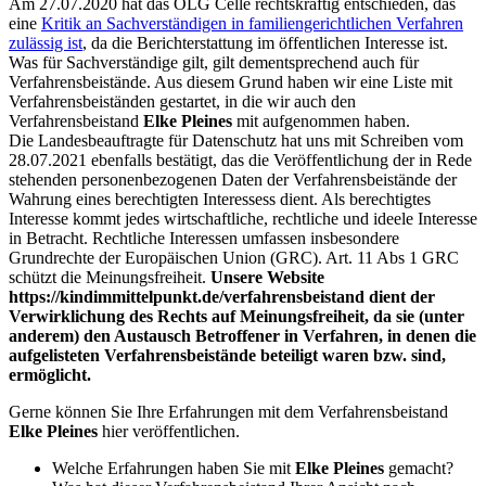
Am 27.07.2020 hat das OLG Celle rechtskräftig entschieden, das
eine
Kritik an Sachverständigen in familiengerichtlichen Verfahren
zulässig ist
, da die Berichterstattung im öffentlichen Interesse ist.
Was für Sachverständige gilt, gilt dementsprechend auch für
Verfahrensbeistände. Aus diesem Grund haben wir eine Liste mit
Verfahrensbeiständen gestartet, in die wir auch den
Verfahrensbeistand
Elke Pleines
mit aufgenommen haben.
Die Landesbeauftragte für Datenschutz hat uns mit Schreiben vom
28.07.2021 ebenfalls bestätigt, das die Veröffentlichung der in Rede
stehenden personenbezogenen Daten der Verfahrensbeistände der
Wahrung eines berechtigten Interessess dient. Als berechtigtes
Interesse kommt jedes wirtschaftliche, rechtliche und ideele Interesse
in Betracht. Rechtliche Interessen umfassen insbesondere
Grundrechte der Europäischen Union (GRC). Art. 11 Abs 1 GRC
schützt die Meinungsfreiheit.
Unsere Website
https://kindimmittelpunkt.de/verfahrensbeistand dient der
Verwirklichung des Rechts auf Meinungsfreiheit, da sie (unter
anderem) den Austausch Betroffener in Verfahren, in denen die
aufgelisteten Verfahrensbeistände beteiligt waren bzw. sind,
ermöglicht.
Gerne können Sie Ihre Erfahrungen mit dem Verfahrensbeistand
Elke Pleines
hier veröffentlichen.
Welche Erfahrungen haben Sie mit
Elke Pleines
gemacht?