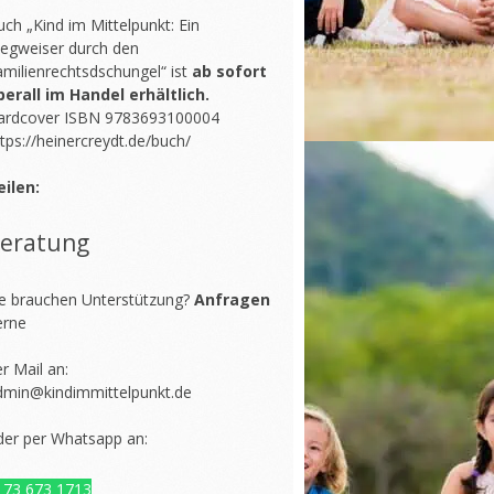
ch „Kind im Mittelpunkt: Ein
egweiser durch den
amilienrechtsdschungel“ ist
ab sofort
berall im Handel erhältlich.
ardcover ISBN 9783693100004
tps://heinercreydt.de/buch/
eilen:
eratung
ie brauchen Unterstützung?
Anfragen
erne
r Mail an:
dmin@kindimmittelpunkt.de
der per Whatsapp an:
173 673 1713