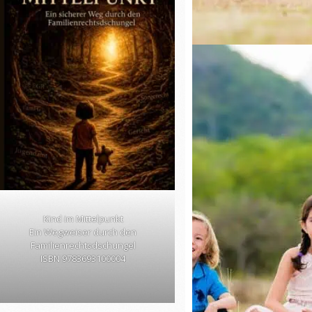
Kind im Mittelpunkt
Ein Wegweiser durch den
Familienrechtsdschungel
ISBN 9783693100004