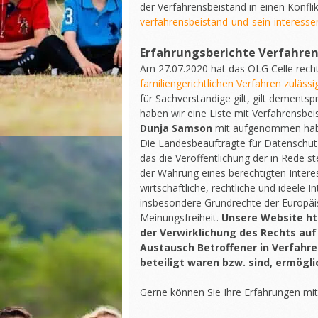
der Verfahrensbeistand in einen Konfli
verfahrensbeistand-und-sein-interessen
Erfahrungsberichte Verfahre
Am 27.07.2020 hat das OLG Celle recht
familiengerichtlichen Verfahren zulässig
für Sachverständige gilt, gilt dement
haben wir eine Liste mit Verfahrensbei
Dunja Samson
mit aufgenommen hab
Die Landesbeauftragte für Datenschutz
das die Veröffentlichung der in Rede
der Wahrung eines berechtigten Intere
wirtschaftliche, rechtliche und ideele 
insbesondere Grundrechte der Europäis
Meinungsfreiheit.
Unsere Website ht
der Verwirklichung des Rechts auf
Austausch Betroffener in Verfahre
beteiligt waren bzw. sind, ermögli
Gerne können Sie Ihre Erfahrungen mi