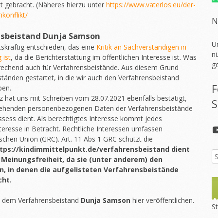
kt gebracht. (Näheres hierzu unter
https://www.vaterlos.eu/der-
konflikt/
N
nsbeistand
Dunja Samson
U
skräftig entschieden, das eine
Kritik an Sachverständigen in
nü
 ist
, da die Berichterstattung im öffentlichen Interesse ist. Was
g
sprechend auch für Verfahrensbeistände. Aus diesem Grund
ständen gestartet, in die wir auch den Verfahrensbeistand
F
en.
 hat uns mit Schreiben vom 28.07.2021 ebenfalls bestätigt,
S
 stehenden personenbezogenen Daten der Verfahrensbeistände
ssess dient. Als berechtigtes Interesse kommt jedes
Interesse in Betracht. Rechtliche Interessen umfassen
chen Union (GRC). Art. 11 Abs 1 GRC schützt die
tps://kindimmittelpunkt.de/verfahrensbeistand dient
 Meinungsfreiheit, da sie (unter anderem) den
n, in denen die aufgelisteten Verfahrensbeistände
cht.
t dem Verfahrensbeistand
Dunja Samson
hier veröffentlichen.
St