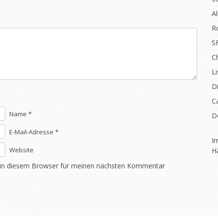
A
R
S
C
Li
D
C
Name *
D
E-Mail-Adresse *
I
Website
H
 in diesem Browser für meinen nächsten Kommentar