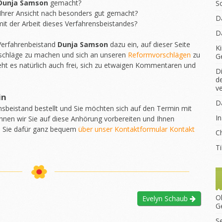
Dunja Samson
gemacht?
S
Ihrer Ansicht nach besonders gut gemacht?
D
it der Arbeit dieses Verfahrensbeistandes?
D
 Verfahrenbeistand
Dunja Samson
dazu ein, auf dieser Seite
K
chläge zu machen und sich an unseren
Reformvorschlägen
zu
G
eht es natürlich auch frei, sich zu etwaigen Kommentaren und
D
d
v
in
D
nsbeistand bestellt und Sie möchten sich auf den Termin mit
I
nnen wir Sie auf diese Anhörung vorbereiten und Ihnen
n Sie dafür ganz bequem
über unser Kontaktformular Kontakt
Ch
T
O
Evelyn Schaub
G
S