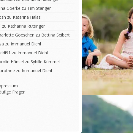
lina Goerke
zu
Tim Stanger
osh
zu
Katarina Halas
F
zu
Katharina Rüttinger
harlotte Goeschen
zu
Bettina Seibert
sa
zu
Immanuel Diehl
iddi91
zu
Immanuel Diehl
arolin Hänsel
zu
Sybille Kümmel
orothee
zu
Immanuel Diehl
mpressum
äufige Fragen