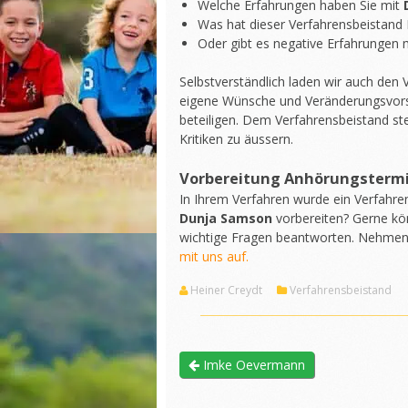
Welche Erfahrungen haben Sie mit
Was hat dieser Verfahrensbeistand 
Oder gibt es negative Erfahrungen m
Selbstverständlich laden wir auch den
eigene Wünsche und Veränderungsvors
beteiligen. Dem Verfahrensbeistand st
Kritiken zu äussern.
Vorbereitung Anhörungsterm
In Ihrem Verfahren wurde ein Verfahre
Dunja Samson
vorbereiten? Gerne kö
wichtige Fragen beantworten. Nehme
mit uns auf.
Heiner Creydt
Verfahrensbeistand
Imke Oevermann