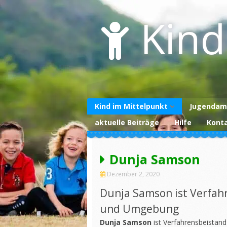
Skip
to
Kind
content
Kind im Mittelpunkt
Jugendam
aktuelle Beiträge
Hilfe
Kont
Über uns
Unterstützen Sie
uns
Dunja Samson
Datenschutzerklärung
Dezember 2, 2020
Impressum
Dunja Samson ist Verfahr
und Umgebung
Dunja Samson
ist Verfahrensbeistand