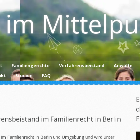
 im Mittelp
t
Familiengerichte
Verfahrensbeistand
Anwälte
akt
Studien
FAQ
E
d
F
ensbeistand im Familienrecht in Berlin
 im Familienrecht in Berlin und Umgebung und wird unter