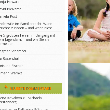
onja Howard
avid Bleikamp
aniela Post
indeswille im Familienrecht: Wann
erichte zuhören – und wann nicht
ie 5 größten Fehler im Umgang mit
em Jugendamt – und wie Sie sie
ermeiden
agmar Schamoti
na Rosenthal
ristina Fischer
ilmann Warnke
NEUESTE KOMMENTARE
lena Kovalova
zu
Michaela
erstenberg
ebastian
zu
Katharina Rüttinger