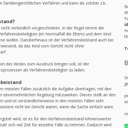
m familiengerichtlichen Verfahren und kann als solcher z.b.
Bu
W
F
stand?
ü
 nicht verbindlich vorgeschrieben. In der Regel nimmt der
H
erfahrensbeteiligten (im Normalfall die Eltern) und dem Kind
ht
ese wollen. Darüberhinaus ist der Verfahrensbeistand auch bei
anwesend, da das Kind vom Gericht nicht ohne
T
arf.
B
en des Kindes zum Ausdruck bringen soll, ist der
sprozessen als Verfahrensbeteiligter zu laden.
S
sbeistand
g
 meisten Fällen zusätzlich die Aufgabe übertragen, mit den
er einvernehmlichen Regelung mitzuwirken. Dieses stellt an den
pe
 und ist verständlicherweise in den meisten Fällen sehr
a
meistens nicht bei Gericht wären, wenn die Sache einfach wäre.
o
rgütet wird, ist es für den Verfahrensbeistand lohnenswerter
statt sich viel Zeit für einzelne Fälle zu nehmen. Dadurch wird
0