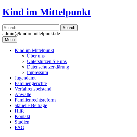
Skip
Kind im Mittelpunkt
to
content
admin@kindimmittelpunkt.de
Menu
Kind im Mittelpunkt
Über uns
Unterstützen Sie uns
Datenschutzerklärung
Impressum
Jugendamt
Familiengerichte
Verfahrensbeistand
Anwälte
Familienrechtsreform
aktuelle Beiträge
Hilfe
Kontakt
Studien
FAQ