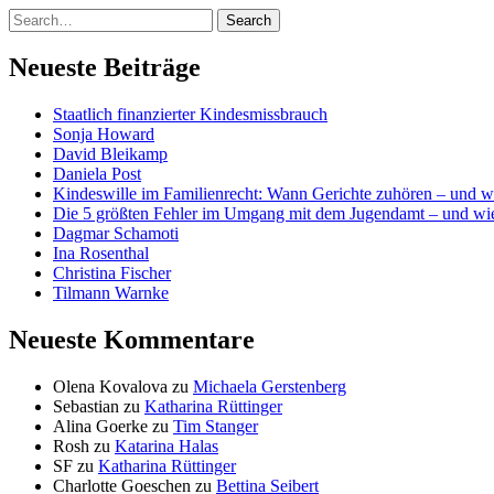
Neueste Beiträge
Staatlich finanzierter Kindesmissbrauch
Sonja Howard
David Bleikamp
Daniela Post
Kindeswille im Familienrecht: Wann Gerichte zuhören – und w
Die 5 größten Fehler im Umgang mit dem Jugendamt – und wie
Dagmar Schamoti
Ina Rosenthal
Christina Fischer
Tilmann Warnke
Neueste Kommentare
Olena Kovalova
zu
Michaela Gerstenberg
Sebastian
zu
Katharina Rüttinger
Alina Goerke
zu
Tim Stanger
Rosh
zu
Katarina Halas
SF
zu
Katharina Rüttinger
Charlotte Goeschen
zu
Bettina Seibert