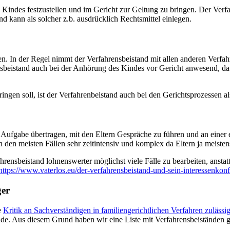
Kindes festzustellen und im Gericht zur Geltung zu bringen. Der Verfahr
nd kann als solcher z.b. ausdrücklich Rechtsmittel einlegen.
ben. In der Regel nimmt der Verfahrensbeistand mit allen anderen Verfa
ensbeistand auch bei der Anhörung des Kindes vor Gericht anwesend, d
gen soll, ist der Verfahrenbeistand auch bei den Gerichtsprozessen als
 Aufgabe übertragen, mit den Eltern Gespräche zu führen und an einer
 den meisten Fällen sehr zeitintensiv und komplex da Eltern ja meiste
hrensbeistand lohnenswerter möglichst viele Fälle zu bearbeiten, anstat
https://www.vaterlos.eu/der-verfahrensbeistand-und-sein-interessenkonfl
ger
e
Kritik an Sachverständigen in familiengerichtlichen Verfahren zulässig
nde. Aus diesem Grund haben wir eine Liste mit Verfahrensbeiständen ge