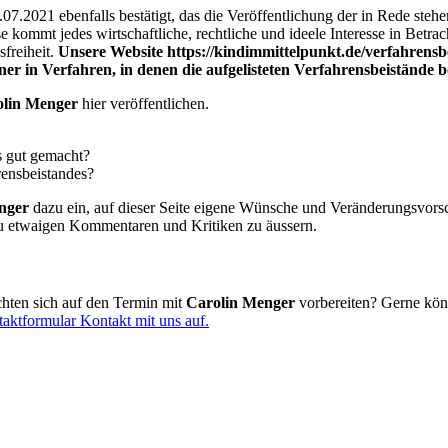
07.2021 ebenfalls bestätigt, das die Veröffentlichung der in Rede st
sse kommt jedes wirtschaftliche, rechtliche und ideele Interesse in Betr
freiheit.
Unsere Website https://kindimmittelpunkt.de/verfahrensb
er in Verfahren, in denen die aufgelisteten Verfahrensbeistände be
olin Menger
hier veröffentlichen.
s gut gemacht?
rensbeistandes?
nger
dazu ein, auf dieser Seite eigene Wünsche und Veränderungsvors
h zu etwaigen Kommentaren und Kritiken zu äussern.
chten sich auf den Termin mit
Carolin Menger
vorbereiten? Gerne kön
aktformular Kontakt mit uns auf.