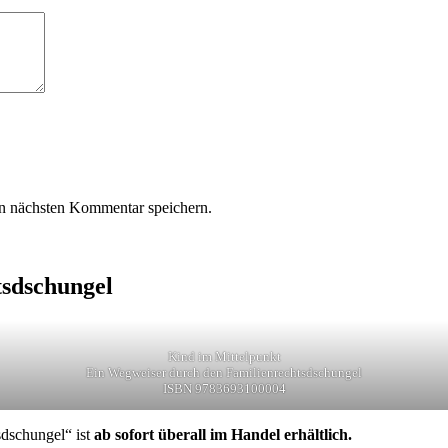
n nächsten Kommentar speichern.
tsdschungel
Kind im Mittelpunkt
Ein Wegweiser durch den Familienrechtsdschungel
ISBN 9783693100004
dschungel“ ist
ab sofort überall im Handel erhältlich.