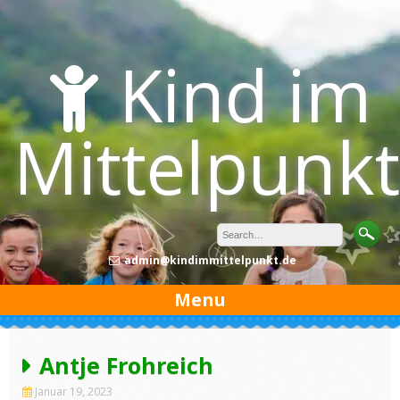
Skip
to
content
Kind im
Mittelpunkt
admin@kindimmittelpunkt.de
Menu
Antje Frohreich
Januar 19, 2023