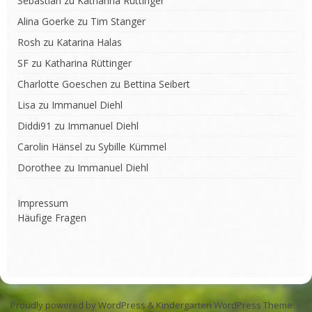
Sebastian
zu
Katharina Rüttinger
Alina Goerke
zu
Tim Stanger
Rosh
zu
Katarina Halas
SF
zu
Katharina Rüttinger
Charlotte Goeschen
zu
Bettina Seibert
Lisa
zu
Immanuel Diehl
Diddi91
zu
Immanuel Diehl
Carolin Hänsel
zu
Sybille Kümmel
Dorothee
zu
Immanuel Diehl
Impressum
Häufige Fragen
Proudly powered by WordPress
&
Kindergarten WordPress Theme