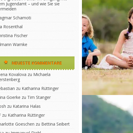
em Jugendamt – und wie Sie sie
ermeiden
agmar Schamoti
na Rosenthal
ristina Fischer
ilmann Warnke
NEUESTE KOMMENTARE
lena Kovalova
zu
Michaela
erstenberg
ebastian
zu
Katharina Rüttinger
lina Goerke
zu
Tim Stanger
osh
zu
Katarina Halas
F
zu
Katharina Rüttinger
harlotte Goeschen
zu
Bettina Seibert
sa
zu
Immanuel Diehl