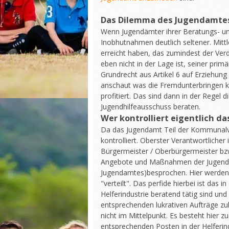
Das Dilemma des Jugendamte
Wenn Jugendämter ihrer Beratungs- u
Inobhutnahmen deutlich seltener. Mittl
erreicht haben, das zumindest der Ver
eben nicht in der Lage ist, seiner p
Grundrecht aus Artikel 6 auf Erziehung
anschaut was die Fremdunterbringen k
profitiert. Das sind dann in der Regel
Jugendhilfeausschuss beraten.
Wer kontrolliert eigentlich d
Da das Jugendamt Teil der Kommunalve
kontrolliert. Oberster Verantwortlicher
Bürgermeister / Oberbürgermeister bz
Angebote und Maßnahmen der Jugendhil
Jugendamtes)besprochen. Hier werden
"verteilt". Das perfide hierbei ist das
Helferindustrie beratend tätig sind und
entsprechenden lukrativen Aufträge z
nicht im Mittelpunkt. Es besteht hier z
entsprechenden Posten in der Helferin