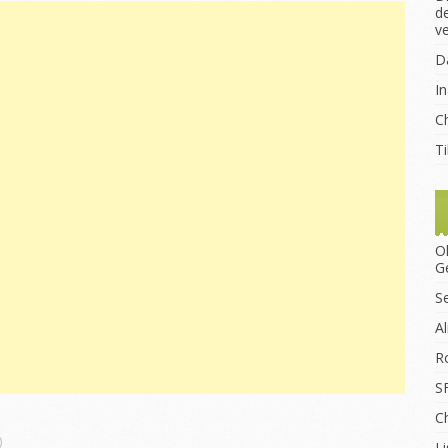
d
v
D
I
Ch
T
O
G
S
A
R
S
C
)
Li