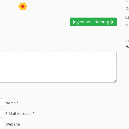
D
C
Jugendamt Harburg
D
I
H
Name *
E-Mail-Adresse *
Website