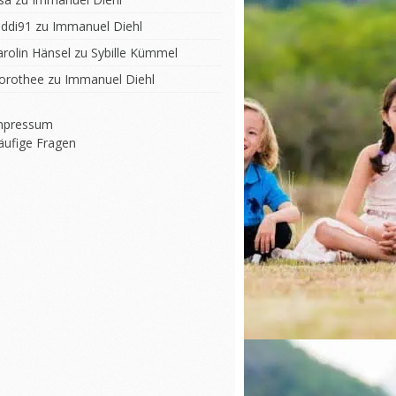
iddi91
zu
Immanuel Diehl
arolin Hänsel
zu
Sybille Kümmel
orothee
zu
Immanuel Diehl
mpressum
äufige Fragen