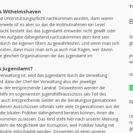
T
s Wilhelmshaven
nd Unterstützungspflicht nachkommen würden, dann wären
B
erweile ist es aber so das die Inobhutnahmen ein Level
dacht besteht das das Jugendamt entweder nicht gewillt oder
S
rimären Aufgabe dahingehend nachzukommen dem Kind sein
g
 durch die eigenen Eltern zu gewährleisten. Und wenn man sich
osten, dann muss man sich ja auch mal fragen, wer davon
pe
 die gleichen Organisationen die das Jugendamt im
a
as Jugendamt?
o
rwaltung ist, wird das Jugendamt durch die Verwaltung
 ist dann der Chef der Verwaltung also der jeweilige
w. der entsprechende Landrat. Desweiteren werden die
0
fe im sogenannten Jugendhilfeausschuss (als Teil des
 auch entsprechende Gelder an die Beratungsorganisationen
N
 in diesen Ausschüssen oftmals sehr viele Organisationen aus der
 die lokalen Politiker dahingehend beraten können, ihnen die
U
ukommen zu lassen. Das Kind steht hier nach unserer Meinung
nü
udem die Möglichkeit der Korruption, weil Politiker häufig mit
g
dustrie entschädigt werden. Deswegen ist einer unserer