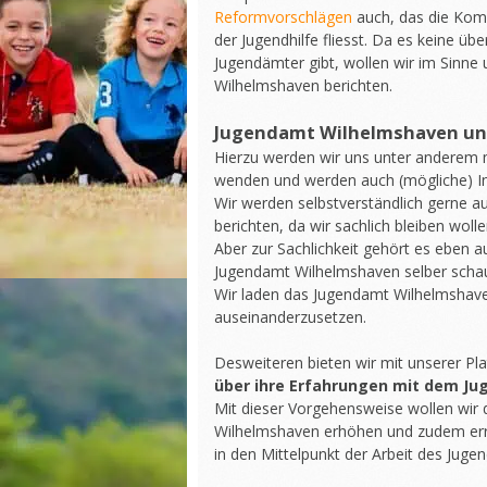
Reformvorschlägen
auch, das die Kom
der Jugendhilfe fliesst. Da es keine ü
Jugendämter gibt, wollen wir im Sinne
Wilhelmshaven berichten.
Jugendamt Wilhelmshaven un
Hierzu werden wir uns unter anderem 
wenden und werden auch (mögliche) In
Wir werden selbstverständlich gerne 
berichten, da wir sachlich bleiben wolle
Aber zur Sachlichkeit gehört es eben 
Jugendamt Wilhelmshaven selber schau
Wir laden das Jugendamt Wilhelmshaven 
auseinanderzusetzen.
Desweiteren bieten wir mit unserer P
über ihre Erfahrungen mit dem J
Mit dieser Vorgehensweise wollen wir 
Wilhelmshaven erhöhen und zudem erre
in den Mittelpunkt der Arbeit des Juge