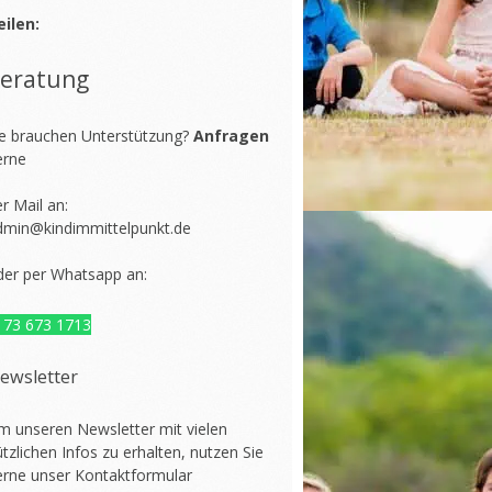
eilen:
eratung
ie brauchen Unterstützung?
Anfragen
erne
r Mail an:
dmin@kindimmittelpunkt.de
der per Whatsapp an:
173 673 1713
ewsletter
m unseren Newsletter mit vielen
tzlichen Infos zu erhalten, nutzen Sie
erne unser
Kontaktformular