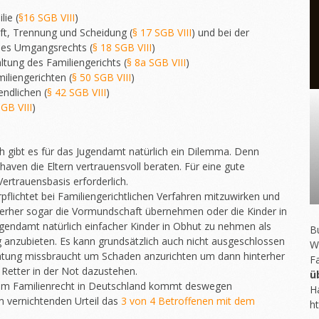
lie (
§16 SGB VIII
)
ft, Trennung und Scheidung (
§ 17 SGB VIII
) und bei der
des Umgangsrechts (
§ 18 SGB VIII
)
ltung des Familiengerichts (
§ 8a SGB VIII
)
iliengerichten (
§ 50 SGB VIII
)
ndlichen (
§ 42 SGB VIII
)
SGB VIII
)
ch gibt es für das Jugendamt natürlich ein Dilemma. Denn
haven die Eltern vertrauensvoll beraten. Für eine gute
ertrauensbasis erforderlich.
rpflichtet bei Familiengerichtlichen Verfahren mitzuwirken und
nterher sogar die Vormundschaft übernehmen oder die Kinder in
ugendamt natürlich einfacher Kinder in Obhut zu nehmen als
Bu
 anzubieten. Es kann grundsätzlich auch nicht ausgeschlossen
W
atung missbraucht um Schaden anzurichten um dann hinterher
F
 Retter in der Not dazustehen.
ü
 im Familienrecht in Deutschland kommt deswegen
H
em vernichtenden Urteil das
3 von 4 Betroffenen mit dem
ht