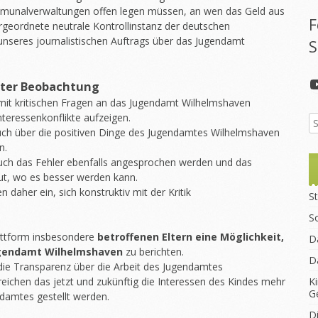
munalverwaltungen offen legen müssen, an wen das Geld aus
F
bergeordnete neutrale Kontrollinstanz der deutschen
 unseres journalistischen Auftrags über das Jugendamt
S
ter Beobachtung
mit kritischen Fragen an das Jugendamt Wilhelmshaven
teressenkonflikte aufzeigen.
auch über die positiven Dinge des Jugendamtes Wilhelmshaven
n.
auch das Fehler ebenfalls angesprochen werden und das
t, wo es besser werden kann.
daher ein, sich konstruktiv mit der Kritik
St
S
lattform insbesondere
betroffenen Eltern eine Möglichkeit,
D
ugendamt Wilhelmshaven
zu berichten.
D
die Transparenz über die Arbeit des Jugendamtes
ichen das jetzt und zukünftig die Interessen des Kindes mehr
K
G
ndamtes gestellt werden.
D