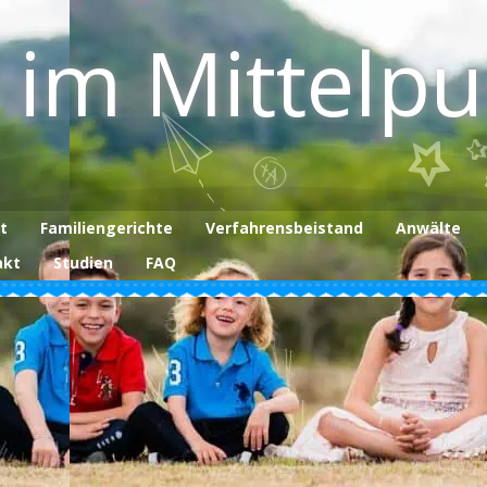
 im Mittelp
t
Familiengerichte
Verfahrensbeistand
Anwälte
akt
Studien
FAQ