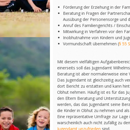
Förderung der Erziehung in der Fami
Beratung in Fragen der Partnerscha
Ausübung der Personensorge und 
Anruf des Familiengerichts / Einscha
Mitwirkung in Verfahren vor den Fam
Inobhutnahme von Kindern und Juge
Vormundschaft übernehmen (
§ 55 
Mit diesem vielfältigen Aufgabenberei
einerseits soll das Jugendamt Wilhelms
Beratung ist aber normalerweise eine V
Das Jugendamt ist gleichzeitig auch ve
dort Bericht zu erstatten und kann hi
Obhut nehmen. Häufig ist es für das J
den Eltern Beratung und Unterstützung
werden, das das Jugendamt seine Ber
die Kinder in Obhut zu nehmen und als
Eine repräsentative Umfrage zur Lage
warscheinlich auch nicht zufällig zu d
Jugendamt unzufrieden
sind.