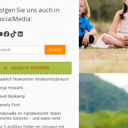
olgen Sie uns auch in
ocialMedia:
YouTube
Facebook
TikTok
LinkedIn
NEUESTE BEITRÄGE
aatlich finanzierter Kindesmissbrauch
onja Howard
avid Bleikamp
aniela Post
indeswille im Familienrecht: Wann
erichte zuhören – und wann nicht
ie 5 größten Fehler im Umgang mit