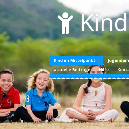
Skip
to
Kind
content
Kind im Mittelpunkt
Jugendam
aktuelle Beiträge
Hilfe
Kont
Über uns
Unterstützen Sie
uns
Datenschutzerklärung
Impressum