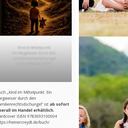
Kind im Mittelpunkt
Ein Wegweiser durch den
Familienrechtsdschungel
ISBN 9783693100004
ch „Kind im Mittelpunkt: Ein
egweiser durch den
amilienrechtsdschungel“ ist
ab sofort
berall im Handel erhältlich.
ardcover ISBN 9783693100004
tps://heinercreydt.de/buch/