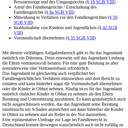
Personensorge und des Umgangsrechts (
§ 18 SGB VIII
)
Anruf des Familiengerichts / Einschaltung des
Familiengerichts (
§ 8a SGB VIII
)
Mitwirkung in Verfahren vor den Familiengerichten (
§ 50
SGB VIII
)
Inobhutnahme von Kindern und Jugendlichen (
§ 42 SGB
VIII
)
Vormundschaft übernehmen (
§ 55 SGB VIII
)
Mit diesem vielfältigen Aufgabenbereich gibt es für das Jugendamt
natürlich ein Dilemma. Denn einerseits soll das Jugendamt Limburg
die Eltern vertrauensvoll beraten. Für eine gute Beratung ist aber
normalerweise eine Vertrauensbasis erforderlich.
Das Jugendamt ist gleichzeitig auch verpflichtet bei
Familiengerichtlichen Verfahren mitzuwirken und dort Bericht zu
erstatten und kann hinterher sogar die Vormundschaft übernehmen
oder die Kinder in Obhut nehmen. Häufig ist es für das Jugendamt
natürlich einfacher Kinder in Obhut zu nehmen als den Eltern
Beratung und Unterstützung anzubieten. Es kann grundsätzlich auch
nicht ausgeschlossen werden, das das Jugendamt seine Beratung
missbraucht um Schaden anzurichten um dann hinterher die Kinder
in Obhut zu nehmen und als Retter in der Not dazustehen.
Eine repräsentative Umfrage zur Lage im Familienrecht in
Deutschland kommt deswegen warscheinlich auch nicht zufällig zu