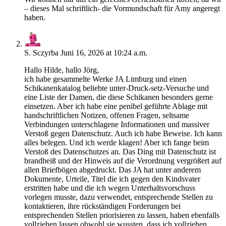
– dieses Mal schriftlich- die Vormundschaft für Amy angeregt
haben.
S. Sczyrba
Juni 16, 2026 at 10:24 a.m.
Hallo Hilde, hallo Jörg,
ich habe gesammelte Werke JA Limburg und einen
Schikanenkatalog beliebte unter-Druck-setz-Versuche und
eine Liste der Damen, die diese Schikanen besonders gerne
einsetzen. Aber ich habe eine penibel geführte Ablage mit
handschriftlichen Notizen, offenen Fragen, seltsame
Verbindungen unterschlagene Informationen und massiver
Verstoß gegen Datenschutz. Auch ich habe Beweise. Ich kann
alles belegen. Und ich werde klagen! Aber ich fange beim
Verstoß des Datenschutzes an. Das Ding mit Datenschutz ist
brandheiß und der Hinweis auf die Verordnung vergrößert auf
allen Briefbögen abgedruckt. Das JA hat unter anderem
Dokumente, Urteile, Titel die ich gegen den Kindsvater
erstritten habe und die ich wegen Unterhaltsvorschuss
vorlegen musste, dazu verwendet, entsprechende Stellen zu
kontaktieren, ihre rückständigen Forderungen bei
entsprechenden Stellen priorisieren zu lassen, haben ebenfalls
vollziehen lassen obwohl sie wussten, dass ich vollziehen