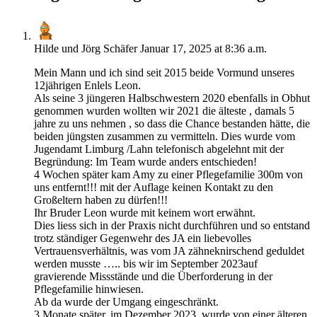
Hilde und Jörg Schäfer
Januar 17, 2025 at 8:36 a.m.
Mein Mann und ich sind seit 2015 beide Vormund unseres
12jährigen Enlels Leon.
Als seine 3 jüngeren Halbschwestern 2020 ebenfalls in Obhut
genommen wurden wollten wir 2021 die älteste , damals 5
jahre zu uns nehmen , so dass die Chance bestanden hätte, die
beiden jüngsten zusammen zu vermitteln. Dies wurde vom
Jugendamt Limburg /Lahn telefonisch abgelehnt mit der
Begründung: Im Team wurde anders entschieden!
4 Wochen später kam Amy zu einer Pflegefamilie 300m von
uns entfernt!!! mit der Auflage keinen Kontakt zu den
Großeltern haben zu dürfen!!!
Ihr Bruder Leon wurde mit keinem wort erwähnt.
Dies liess sich in der Praxis nicht durchführen und so entstand
trotz ständiger Gegenwehr des JA ein liebevolles
Vertrauensverhältnis, was vom JA zähneknirschend geduldet
werden musste ….. bis wir im September 2023auf
gravierende Missstände und die Überforderung in der
Pflegefamilie hinwiesen.
Ab da wurde der Umgang eingeschränkt.
3 Monate später, im Dezember 2023, wurde von einer älteren