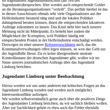
im sogenannten Jugendhilfeausschuss (als Teil des
Jugendamtes)besprochen. Hier werden auch entsprechende Gelder
an die Beratungsorganisationen "verteilt". Das perfide hierbei ist das
in diesen Ausschüssen oftmals sehr viele Organisationen aus der
Helferindustrie beratend tätig sind und die lokalen Politiker
dahingehend beraten können, ihnen die entsprechenden lukrativen
Aufträge zukommen zu lassen. Das Kind steht hier nach unserer
Meinung nicht im Mittelpunkt. Es besteht hier zudem die
Möglichkeit der Korruption, weil Politiker häufig mit
entsprechenden Posten in der Helferindustrie entschädigt werden.
Deswegen ist einer unserer
Reformvorschlägen
auch, das die
Kommunalverwaltungen offen legen müssen, an wen das Geld aus
der Jugendhilfe fliesst. Da es keine übergeordnete neutrale
Kontrollinstanz der deutschen Jugendämter gibt, wollen wir im
Sinne unseres journalistischen Auftrags über das Jugendamt
Limburg berichten.
Jugendamt Limburg unter Beobachtung
Hierzu werden wir uns unter anderem mit kritischen Fragen an das
Jugendamt Limburg wenden und werden auch (mögliche)
Interessenkonflikte aufzeigen.
Wir werden selbstverständlich gerne auch über die positiven Dinge
des Jugendamtes Limburg berichten, da wir sachlich bleiben wollen.
Aber zur Sachlichkeit gehört es eben auch das Fehler ebenfalls