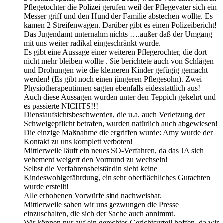
Pflegetochter die Polizei gerufen weil der Pflegevater sich ein
Messer griff und den Hund der Familie abstechen wollte. Es
kamen 2 Streifenwagen. Darüber gibt es einen Polizeibericht!
Das Jugendamt unternahm nichts ….außer daß der Umgang
mit uns weiter radikal eingeschränkt wurde.
Es gibt eine Aussage einer weiteren Pflegerochter, die dort
nicht mehr bleiben wollte . Sie berichtete auch von Schlägen
und Drohungen wie die kleineren Kinder gefügig gemacht
werden! (Es gibt noch einen jüngeren Pflegesohn). Zwei
Physiotherapeutinnen sagten ebenfalls eidesstattlich aus!
Auch diese Aussagen wurden unter den Teppich gekehrt und
es passierte NICHTS!!!
Dienstaufsichtsbeschwerden, die u.a. auch Verletzung der
Schweigepflicht betrafen, wurden natürlich auch abgewiesen!
Die einzige Maßnahme die ergriffen wurde: Amy wurde der
Kontakt zu uns komplett verboten!
Mittlerweile läuft ein neues SO-Verfahren, da das JA sich
vehement weigert den Vormund zu wechseln!
Selbst die Verfahrensbeiständin sieht keine
Kindeswohlgefährdung, ein sehr oberflächliches Gutachten
wurde erstellt!
Alle erhobenen Vorwürfe sind nachweisbar.
Mittlerweile sahen wir uns gezwungen die Presse
einzuschalten, die sich der Sache auch annimmt.
Wir können nur auf ein gerechtes Gerichtsurteil hoffen, da wir