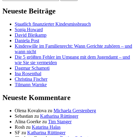
Neueste Beiträge
Staatlich finanzierter Kindesmissbrauch
Sonja Howard
David Bleikamp
Daniela Post
Kindeswille im Familienrecht: Wann Gerichte zuhören – und
wann nicht
Die 5 größten Fehler im Umgang mit dem Jugendamt – und
wie Sie sie vermeiden
Dagmar Schamoti
Ina Rosenthal
Christina Fischer
Tilmann Warnke
Neueste Kommentare
Olena Kovalova
zu
Michaela Gerstenberg
Sebastian
zu
Katharina Rüttinger
Alina Goerke
zu
Tim Stanger
Rosh
zu
Katarina Halas
SF
zu
Katharina Rüttinger