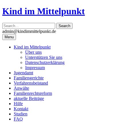
Skip
Kind im Mittelpunkt
to
content
admin@kindimmittelpunkt.de
Menu
Kind im Mittelpunkt
Über uns
Unterstützen Sie uns
Datenschutzerklärung
Impressum
Jugendamt
Familiengerichte
Verfahrensbeistand
Anwälte
Familienrechtsreform
aktuelle Beiträge
Hilfe
Kontakt
Studien
FAQ