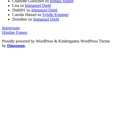
Charlotte Goeschen
zu
Bettina Seibert
Lisa
zu
Immanuel Diehl
Diddi91
zu
Immanuel Diehl
Carolin Hänsel
zu
Sybille Kümmel
Dorothee
zu
Immanuel Diehl
Impressum
Häufige Fragen
Proudly powered by WordPress
&
Kindergarten WordPress Theme
by
Dinozoom
.