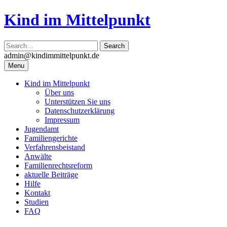
Skip
Kind im Mittelpunkt
to
content
admin@kindimmittelpunkt.de
Menu
Kind im Mittelpunkt
Über uns
Unterstützen Sie uns
Datenschutzerklärung
Impressum
Jugendamt
Familiengerichte
Verfahrensbeistand
Anwälte
Familienrechtsreform
aktuelle Beiträge
Hilfe
Kontakt
Studien
FAQ