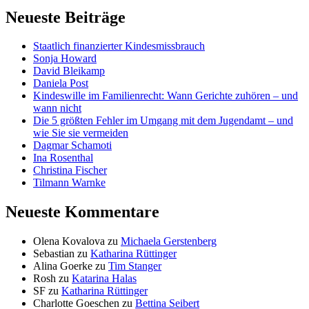
Neueste Beiträge
Staatlich finanzierter Kindesmissbrauch
Sonja Howard
David Bleikamp
Daniela Post
Kindeswille im Familienrecht: Wann Gerichte zuhören – und
wann nicht
Die 5 größten Fehler im Umgang mit dem Jugendamt – und
wie Sie sie vermeiden
Dagmar Schamoti
Ina Rosenthal
Christina Fischer
Tilmann Warnke
Neueste Kommentare
Olena Kovalova
zu
Michaela Gerstenberg
Sebastian
zu
Katharina Rüttinger
Alina Goerke
zu
Tim Stanger
Rosh
zu
Katarina Halas
SF
zu
Katharina Rüttinger
Charlotte Goeschen
zu
Bettina Seibert