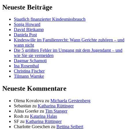
Neueste Beiträge
Staatlich finanzierter Kindesmissbrauch
Sonja Howard
David Bleikamp
Daniela Post
Kindeswille im Familienrecht: Wann Gerichte zuhören – und
wann nicht
Die 5 größten Fehler im Umgang mit dem Jugendamt – und
wie Sie sie vermeiden
Dagmar Schamoti
Ina Rosenthal
Christina Fischer
Tilmann Warnke
Neueste Kommentare
Olena Kovalova
zu
Michaela Gerstenberg
Sebastian
zu
Katharina Rüttinger
Alina Goerke
zu
Tim Stanger
Rosh
zu
Katarina Halas
SF
zu
Katharina Rüttinger
Charlotte Goeschen
zu
Bettina Seibert