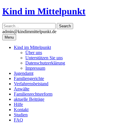
Skip
Kind im Mittelpunkt
to
content
admin@kindimmittelpunkt.de
Menu
Kind im Mittelpunkt
Über uns
Unterstützen Sie uns
Datenschutzerklärung
Impressum
Jugendamt
Familiengerichte
Verfahrensbeistand
Anwälte
Familienrechtsreform
aktuelle Beiträge
Hilfe
Kontakt
Studien
FAQ