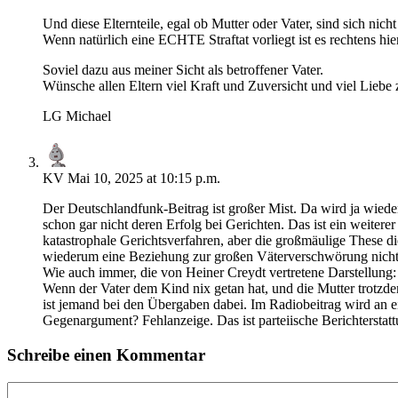
Und diese Elternteile, egal ob Mutter oder Vater, sind sich nic
Wenn natürlich eine ECHTE Straftat vorliegt ist es rechtens h
Soviel dazu aus meiner Sicht als betroffener Vater.
Wünsche allen Eltern viel Kraft und Zuversicht und viel Liebe
LG Michael
KV
Mai 10, 2025 at 10:15 p.m.
Der Deutschlandfunk-Beitrag ist großer Mist. Da wird ja wieder
schon gar nicht deren Erfolg bei Gerichten. Das ist ein weiter
katastrophale Gerichtsverfahren, aber die großmäulige These d
wiederum eine Beziehung zur großen Väterverschwörung nicht ma
Wie auch immer, die von Heiner Creydt vertretene Darstellung: „
Wenn der Vater dem Kind nix getan hat, und die Mutter trotzdem
ist jemand bei den Übergaben dabei. Im Radiobeitrag wird an ei
Gegenargument? Fehlanzeige. Das ist parteiische Berichterstatt
Schreibe einen Kommentar