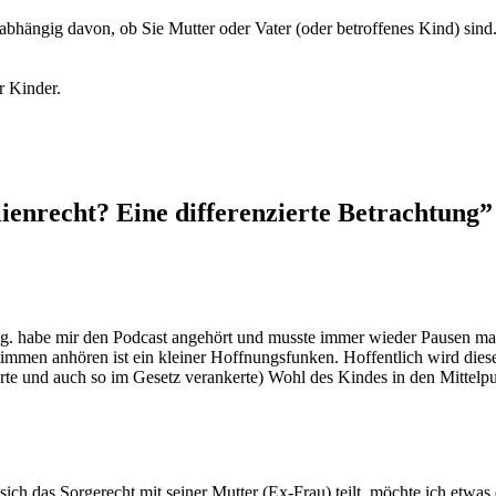
bhängig davon, ob Sie Mutter oder Vater (oder betroffenes Kind) sind
r Kinder.
enrecht? Eine differenzierte Betrachtung
”
g. habe mir den Podcast angehört und musste immer wieder Pausen mac
he Stimmen anhören ist ein kleiner Hoffnungsfunken. Hoffentlich wird d
erte und auch so im Gesetz verankerte) Wohl des Kindes in den Mittelpun
ich das Sorgerecht mit seiner Mutter (Ex-Frau) teilt, möchte ich etwas