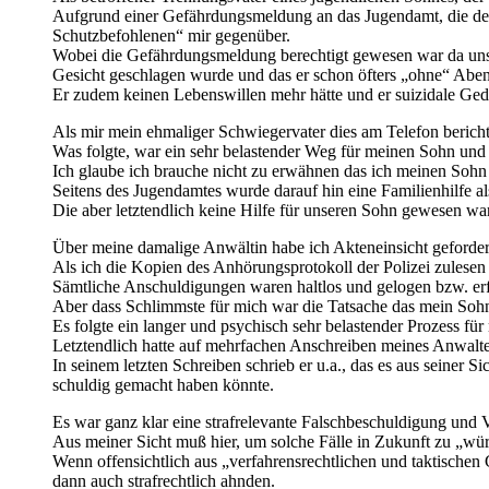
Aufgrund einer Gefährdungsmeldung an das Jugendamt, die der 
Schutzbefohlenen“ mir gegenüber.
Wobei die Gefährdungsmeldung berechtigt gewesen war da unsse
Gesicht geschlagen wurde und das er schon öfters „ohne“ Aben
Er zudem keinen Lebenswillen mehr hätte und er suizidale Ge
Als mir mein ehmaliger Schwiegervater dies am Telefon berichte
Was folgte, war ein sehr belastender Weg für meinen Sohn und
Ich glaube ich brauche nicht zu erwähnen das ich meinen Sohn
Seitens des Jugendamtes wurde darauf hin eine Familienhilfe al
Die aber letztendlich keine Hilfe für unseren Sohn gewesen war
Über meine damalige Anwältin habe ich Akteneinsicht geforder
Als ich die Kopien des Anhörungsprotokoll der Polizei zulesen
Sämtliche Anschuldigungen waren haltlos und gelogen bzw. er
Aber dass Schlimmste für mich war die Tatsache das mein Sohn
Es folgte ein langer und psychisch sehr belastender Prozess fü
Letztendlich hatte auf mehrfachen Anschreiben meines Anwaltes 
In seinem letzten Schreiben schrieb er u.a., das es aus seiner 
schuldig gemacht haben könnte.
Es war ganz klar eine strafrelevante Falschbeschuldigung un
Aus meiner Sicht muß hier, um solche Fälle in Zukunft zu „würd
Wenn offensichtlich aus „verfahrensrechtlichen und taktischen 
dann auch strafrechtlich ahnden.