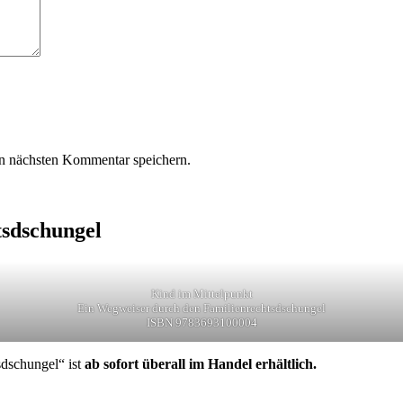
n nächsten Kommentar speichern.
tsdschungel
Kind im Mittelpunkt
Ein Wegweiser durch den Familienrechtsdschungel
ISBN 9783693100004
dschungel“ ist
ab sofort überall im Handel erhältlich.