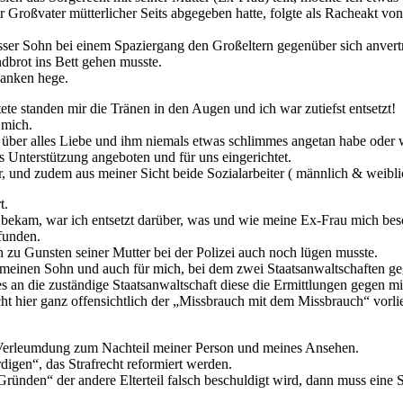
Großvater mütterlicher Seits abgegeben hatte, folgte als Racheakt vo
r Sohn bei einem Spaziergang den Großeltern gegenüber sich anvertraut
dbrot ins Bett gehen musste.
danken hege.
te standen mir die Tränen in den Augen und ich war zutiefst entsetzt!
 mich.
 über alles Liebe und ihm niemals etwas schlimmes angetan habe oder 
s Unterstützung angeboten und für uns eingerichtet.
, und zudem aus meiner Sicht beide Sozialarbeiter ( männlich & weibli
t.
 bekam, war ich entsetzt darüber, was und wie meine Ex-Frau mich besc
funden.
 zu Gunsten seiner Mutter bei der Polizei auch noch lügen musste.
r meinen Sohn und auch für mich, bei dem zwei Staatsanwaltschaften ge
an die zuständige Staatsanwaltschaft diese die Ermittlungen gegen mic
Sicht hier ganz offensichtlich der „Missbrauch mit dem Missbrauch“ vorl
d Verleumdung zum Nachteil meiner Person und meines Ansehen.
igen“, das Strafrecht reformiert werden.
Gründen“ der andere Elterteil falsch beschuldigt wird, dann muss eine S