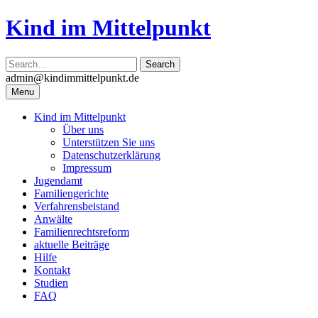
Skip
Kind im Mittelpunkt
to
content
admin@kindimmittelpunkt.de
Menu
Kind im Mittelpunkt
Über uns
Unterstützen Sie uns
Datenschutzerklärung
Impressum
Jugendamt
Familiengerichte
Verfahrensbeistand
Anwälte
Familienrechtsreform
aktuelle Beiträge
Hilfe
Kontakt
Studien
FAQ