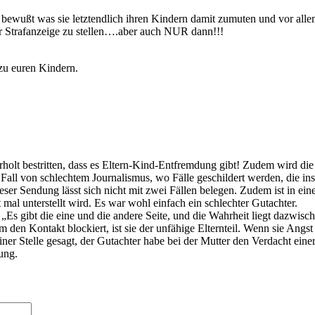
ht bewußt was sie letztendlich ihren Kindern damit zumuten und vor all
ier Strafanzeige zu stellen….aber auch NUR dann!!!
 zu euren Kindern.
holt bestritten, dass es Eltern-Kind-Entfremdung gibt! Zudem wird die 
er Fall von schlechtem Journalismus, wo Fälle geschildert werden, die 
ieser Sendung lässt sich nicht mit zwei Fällen belegen. Zudem ist in e
l unterstellt wird. Es war wohl einfach ein schlechter Gutachter.
Es gibt die eine und die andere Seite, und die Wahrheit liegt dazwische
 den Kontakt blockiert, ist sie der unfähige Elternteil. Wenn sie Angs
ner Stelle gesagt, der Gutachter habe bei der Mutter den Verdacht ein
ung.