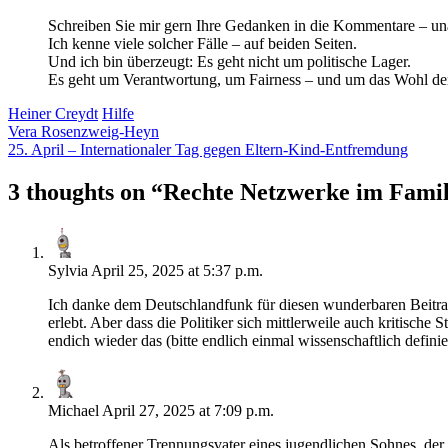
Schreiben Sie mir gern Ihre Gedanken in die Kommentare – una
Ich kenne viele solcher Fälle – auf beiden Seiten.
Und ich bin überzeugt: Es geht nicht um politische Lager.
Es geht um Verantwortung, um Fairness – und um das Wohl de
Heiner Creydt
Hilfe
Vera Rosenzweig-Heyn
25. April – Internationaler Tag gegen Eltern-Kind-Entfremdung
3 thoughts on “
Rechte Netzwerke im Famili
Sylvia
April 25, 2025 at 5:37 p.m.
Ich danke dem Deutschlandfunk für diesen wunderbaren Beitra
erlebt. Aber dass die Politiker sich mittlerweile auch kritisc
endich wieder das (bitte endlich einmal wissenschaftlich defini
Michael
April 27, 2025 at 7:09 p.m.
Als betroffener Trennungsvater eines jugendlichen Sohnes, der s