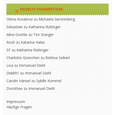
NEUESTE KOMMENTARE
Olena Kovalova
zu
Michaela Gerstenberg
Sebastian
zu
Katharina Rüttinger
Alina Goerke
zu
Tim Stanger
Rosh
zu
Katarina Halas
SF
zu
Katharina Rüttinger
Charlotte Goeschen
zu
Bettina Seibert
Lisa
zu
Immanuel Diehl
Diddi91
zu
Immanuel Diehl
Carolin Hänsel
zu
Sybille Kümmel
Dorothee
zu
Immanuel Diehl
Impressum
Häufige Fragen