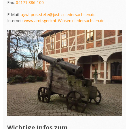
Fax:
04171 886-100
E-Mail:
agwl-poststelle@justiz.niedersachsen.de
Internet:
www.amtsgericht-Winsen.niedersachsen.de
Wichtige Infos zum