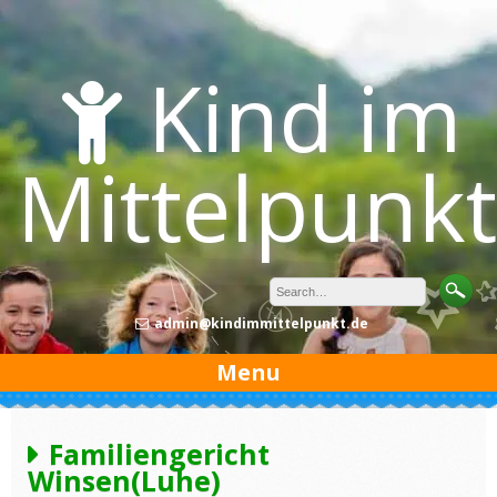
Skip
to
content
Kind im
Mittelpunkt
admin@kindimmittelpunkt.de
Menu
Familiengericht
Winsen(Luhe)