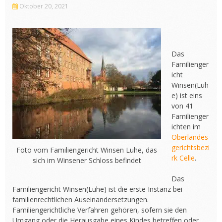
Oktober 20, 2021
Das
Familienger
icht
Winsen(Luh
e) ist eins
von 41
Familienger
ichten im
Oberlandes
gerichtsbezi
Foto vom Familiengericht Winsen Luhe, das
rk Celle
.
sich im Winsener Schloss befindet
Das
Familiengericht Winsen(Luhe) ist die erste Instanz bei
familienrechtlichen Auseinandersetzungen.
Familiengerichtliche Verfahren gehören, sofern sie den
Umgang oder die Herausgabe eines Kindes betreffen oder