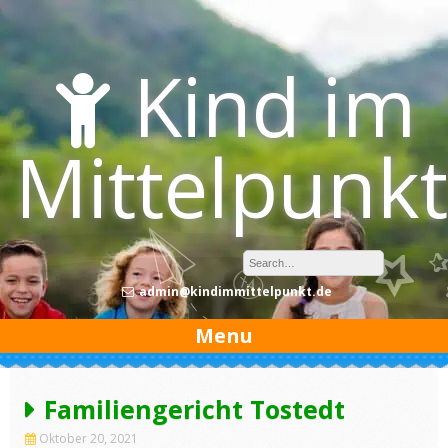
Skip
to
content
Kind im
Mittelpunkt
admin@kindimmittelpunkt.de
Menu
Familiengericht Tostedt
Oktober 20, 2021