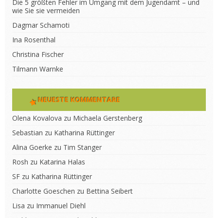
Die 5 größten Fehler im Umgang mit dem Jugendamt – und
wie Sie sie vermeiden
Dagmar Schamoti
Ina Rosenthal
Christina Fischer
Tilmann Warnke
NEUESTE KOMMENTARE
Olena Kovalova
zu
Michaela Gerstenberg
Sebastian
zu
Katharina Rüttinger
Alina Goerke
zu
Tim Stanger
Rosh
zu
Katarina Halas
SF
zu
Katharina Rüttinger
Charlotte Goeschen
zu
Bettina Seibert
Lisa
zu
Immanuel Diehl