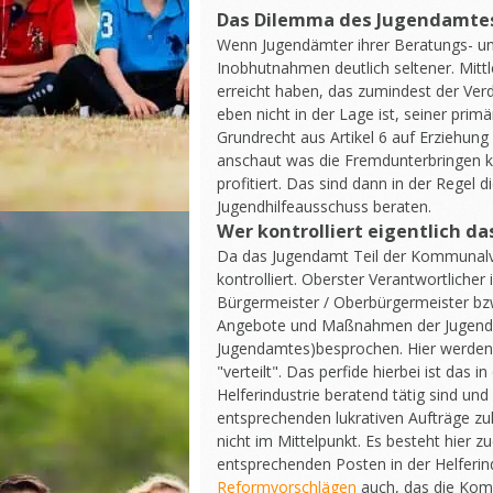
Das Dilemma des Jugendamtes
Wenn Jugendämter ihrer Beratungs- u
Inobhutnahmen deutlich seltener. Mittl
erreicht haben, das zumindest der Ver
eben nicht in der Lage ist, seiner p
Grundrecht aus Artikel 6 auf Erziehung
anschaut was die Fremdunterbringen k
profitiert. Das sind dann in der Regel
Jugendhilfeausschuss beraten.
Wer kontrolliert eigentlich d
Da das Jugendamt Teil der Kommunalve
kontrolliert. Oberster Verantwortlicher
Bürgermeister / Oberbürgermeister bz
Angebote und Maßnahmen der Jugendhil
Jugendamtes)besprochen. Hier werden
"verteilt". Das perfide hierbei ist das
Helferindustrie beratend tätig sind und
entsprechenden lukrativen Aufträge z
nicht im Mittelpunkt. Es besteht hier z
entsprechenden Posten in der Helferin
Reformvorschlägen
auch, das die Kom