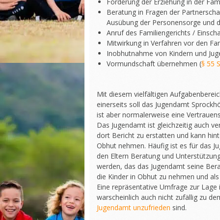
Förderung der Erziehung in der Fami
Beratung in Fragen der Partnerscha
Ausübung der Personensorge und 
Anruf des Familiengerichts / Einscha
Mitwirkung in Verfahren vor den Fam
Inobhutnahme von Kindern und Juge
Vormundschaft übernehmen (
§ 55 
Mit diesem vielfältigen Aufgabenberei
einerseits soll das Jugendamt Sprockhö
ist aber normalerweise eine Vertrauens
Das Jugendamt ist gleichzeitig auch ve
dort Bericht zu erstatten und kann hi
Obhut nehmen. Häufig ist es für das J
den Eltern Beratung und Unterstützung
werden, das das Jugendamt seine Ber
die Kinder in Obhut zu nehmen und als
Eine repräsentative Umfrage zur Lage
warscheinlich auch nicht zufällig zu d
Jugendamt unzufrieden
sind.