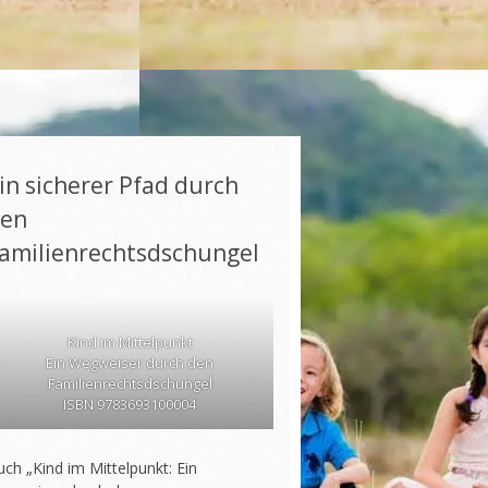
in sicherer Pfad durch
en
amilienrechtsdschungel
Kind im Mittelpunkt
Ein Wegweiser durch den
Familienrechtsdschungel
ISBN 9783693100004
ch „Kind im Mittelpunkt: Ein