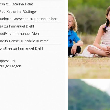
osh
zu
Katarina Halas
F
zu
Katharina Rüttinger
harlotte Goeschen
zu
Bettina Seibert
sa
zu
Immanuel Diehl
iddi91
zu
Immanuel Diehl
arolin Hänsel
zu
Sybille Kümmel
orothee
zu
Immanuel Diehl
mpressum
äufige Fragen