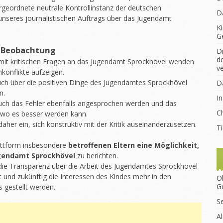
bergeordnete neutrale Kontrollinstanz der deutschen
D
 unseres journalistischen Auftrags über das Jugendamt
K
G
r Beobachtung
D
d
mit kritischen Fragen an das Jugendamt Sprockhövel wenden
v
konflikte aufzeigen.
uch über die positiven Dinge des Jugendamtes Sprockhövel
D
n.
I
auch das Fehler ebenfalls angesprochen werden und das
Ch
 wo es besser werden kann.
her ein, sich konstruktiv mit der Kritik auseinanderzusetzen.
T
lattform insbesondere
betroffenen Eltern eine Möglichkeit,
ugendamt Sprockhövel
zu berichten.
die Transparenz über die Arbeit des Jugendamtes Sprockhövel
 und zukünftig die Interessen des Kindes mehr in den
O
G
 gestellt werden.
S
A