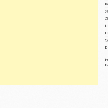
R
S
C
Li
D
C
D
I
H