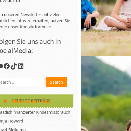
ewsletter
m unseren Newsletter mit vielen
tzlichen Infos zu erhalten, nutzen Sie
erne unser
Kontaktformular
olgen Sie uns auch in
ocialMedia:
YouTube
Facebook
TikTok
LinkedIn
NEUESTE BEITRÄGE
aatlich finanzierter Kindesmissbrauch
onja Howard
avid Bleikamp