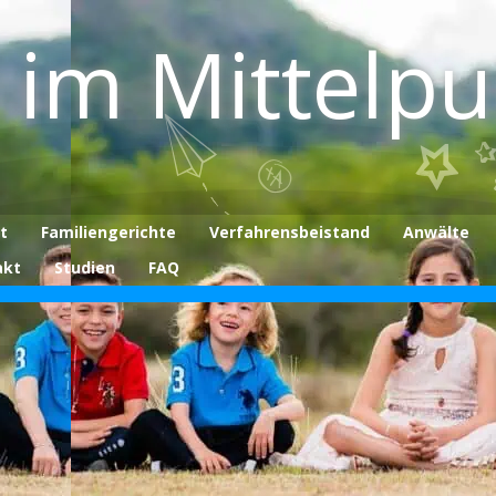
 im Mittelp
t
Familiengerichte
Verfahrensbeistand
Anwälte
akt
Studien
FAQ