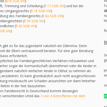
W
lie (
§16 SGB VIII
)
F
ft, Trennung und Scheidung (
§ 17 SGB VIII
) und bei der
ü
des Umgangsrechts (
§ 18 SGB VIII
)
H
ltung des Familiengerichts (
§ 8a SGB VIII
)
ht
iliengerichten (
§ 50 SGB VIII
)
ndlichen (
§ 42 SGB VIII
)
T
SGB VIII
)
B
ch gibt es für das Jugendamt natürlich ein Dilemma. Denn
vel die Eltern vertrauensvoll beraten. Für eine gute Beratung
S
basis erforderlich.
g
rpflichtet bei Familiengerichtlichen Verfahren mitzuwirken und
nterher sogar die Vormundschaft übernehmen oder die Kinder in
pe
ugendamt natürlich einfacher Kinder in Obhut zu nehmen als
a
 anzubieten. Es kann grundsätzlich auch nicht ausgeschlossen
atung missbraucht um Schaden anzurichten um dann hinterher
o
 Retter in der Not dazustehen.
 im Familienrecht in Deutschland kommt deswegen
em vernichtenden Urteil das
3 von 4 Betroffenen mit dem
0