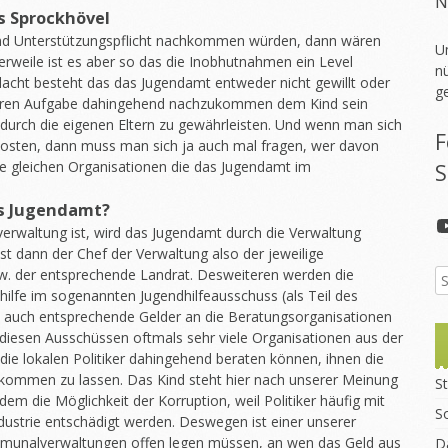
N
 Sprockhövel
nd Unterstützungspflicht nachkommen würden, dann wären
U
erweile ist es aber so das die Inobhutnahmen ein Level
nü
dacht besteht das das Jugendamt entweder nicht gewillt oder
g
rimären Aufgabe dahingehend nachzukommen dem Kind sein
 durch die eigenen Eltern zu gewährleisten. Und wenn man sich
F
osten, dann muss man sich ja auch mal fragen, wer davon
 die gleichen Organisationen die das Jugendamt im
S
as Jugendamt?
rwaltung ist, wird das Jugendamt durch die Verwaltung
 ist dann der Chef der Verwaltung also der jeweilige
w. der entsprechende Landrat. Desweiteren werden die
fe im sogenannten Jugendhilfeausschuss (als Teil des
 auch entsprechende Gelder an die Beratungsorganisationen
 in diesen Ausschüssen oftmals sehr viele Organisationen aus der
 die lokalen Politiker dahingehend beraten können, ihnen die
ukommen zu lassen. Das Kind steht hier nach unserer Meinung
St
udem die Möglichkeit der Korruption, weil Politiker häufig mit
S
dustrie entschädigt werden. Deswegen ist einer unserer
munalverwaltungen offen legen müssen, an wen das Geld aus
D