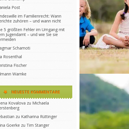
aniela Post
indeswille im Familienrecht: Wann
erichte zuhören – und wann nicht
ie 5 größten Fehler im Umgang mit
em Jugendamt – und wie Sie sie
ermeiden
agmar Schamoti
na Rosenthal
ristina Fischer
ilmann Warnke
NEUESTE KOMMENTARE
lena Kovalova
zu
Michaela
erstenberg
ebastian
zu
Katharina Rüttinger
lina Goerke
zu
Tim Stanger