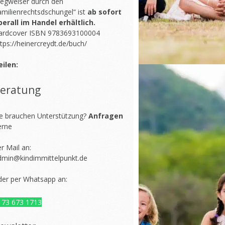
egweiser durch den
amilienrechtsdschungel“ ist
ab sofort
berall im Handel erhältlich.
ardcover ISBN 9783693100004
tps://heinercreydt.de/buch/
eilen:
eratung
ie brauchen Unterstützung?
Anfragen
erne
r Mail an:
dmin@kindimmittelpunkt.de
der per Whatsapp an:
173 673 1713