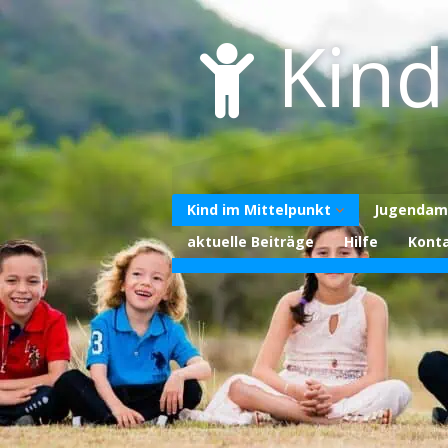
Skip
to
Kind
content
Kind im Mittelpunkt
Jugendam
aktuelle Beiträge
Hilfe
Kont
Über uns
Unterstützen Sie
uns
Datenschutzerklärung
Impressum