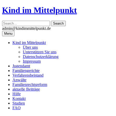
Skip
Kind im Mittelpunkt
to
content
admin@kindimmittelpunkt.de
Menu
Kind im Mittelpunkt
Über uns
Unterstützen Sie uns
Datenschutzerklärung
Impressum
Jugendamt
Familiengerichte
Verfahrensbeistand
Anwälte
Familienrechtsreform
aktuelle Beiträge
Hilfe
Kontakt
Studien
FAQ