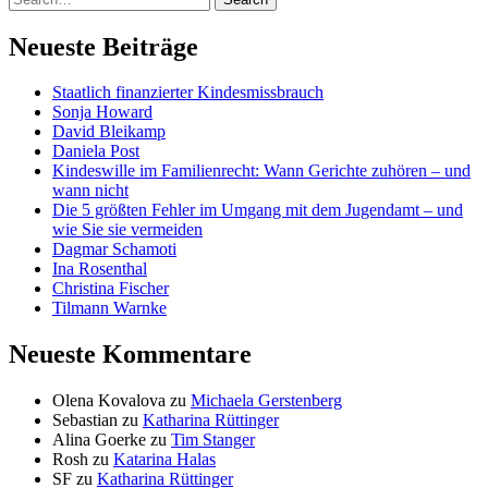
Neueste Beiträge
Staatlich finanzierter Kindesmissbrauch
Sonja Howard
David Bleikamp
Daniela Post
Kindeswille im Familienrecht: Wann Gerichte zuhören – und
wann nicht
Die 5 größten Fehler im Umgang mit dem Jugendamt – und
wie Sie sie vermeiden
Dagmar Schamoti
Ina Rosenthal
Christina Fischer
Tilmann Warnke
Neueste Kommentare
Olena Kovalova
zu
Michaela Gerstenberg
Sebastian
zu
Katharina Rüttinger
Alina Goerke
zu
Tim Stanger
Rosh
zu
Katarina Halas
SF
zu
Katharina Rüttinger