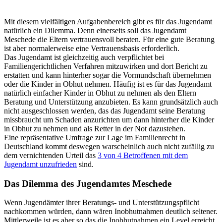
Mit diesem vielfältigen Aufgabenbereich gibt es für das Jugendamt
natürlich ein Dilemma. Denn einerseits soll das Jugendamt
Meschede die Eltern vertrauensvoll beraten. Für eine gute Beratung
ist aber normalerweise eine Vertrauensbasis erforderlich.
Das Jugendamt ist gleichzeitig auch verpflichtet bei
Familiengerichtlichen Verfahren mitzuwirken und dort Bericht zu
erstatten und kann hinterher sogar die Vormundschaft übernehmen
oder die Kinder in Obhut nehmen. Häufig ist es für das Jugendamt
natürlich einfacher Kinder in Obhut zu nehmen als den Eltern
Beratung und Unterstützung anzubieten. Es kann grundsätzlich auch
nicht ausgeschlossen werden, das das Jugendamt seine Beratung
missbraucht um Schaden anzurichten um dann hinterher die Kinder
in Obhut zu nehmen und als Retter in der Not dazustehen.
Eine repräsentative Umfrage zur Lage im Familienrecht in
Deutschland kommt deswegen warscheinlich auch nicht zufällig zu
dem vernichtenden Urteil das
3 von 4 Betroffenen mit dem
Jugendamt unzufrieden
sind.
Das Dilemma des Jugendamtes Meschede
Wenn Jugendämter ihrer Beratungs- und Unterstützungspflicht
nachkommen würden, dann wären Inobhutnahmen deutlich seltener.
Mittlerweile ist es aber so das die Inobhutnahmen ein Level erreicht