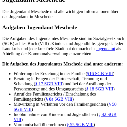
Das Jugendamt Meschede und alle wichtigen Informationen über
das Jugendamt in Meschede
Aufgaben Jugendamt Meschede
Die Aufgaben des Jugendamtes Meschede sind im Sozialgesetzbuch
(SGB) achtes Buch (VIII) -Kinder- und Jugendhilfe- geregelt. Jeder
Landkreis und jede kreisfreie Stadt hat demnach ein
Jugendamt
als
Abteilung der Kommunalverwaltung einzurichten.
Die Aufgaben des Jugendamtes Meschede sind unter anderem:
Förderung der Erziehung in der Familie (
§16 SGB VIII
)
Beratung in Fragen der Partnerschaft, Trennung und
Scheidung (
§ 17 SGB VIII
) und bei der Ausübung der
Personensorge und des Umgangsrechts (
§ 18 SGB VIII
)
Anruf des Familiengerichts / Einschaltung des
Familiengerichts (
§ 8a SGB VIII
)
Mitwirkung in Verfahren vor den Familiengerichten (
§ 50
SGB VIII
)
Inobhutnahme von Kindern und Jugendlichen (
§ 42 SGB
VIII
)
Vormundschaft übernehmen (
§ 55 SGB VIII
)