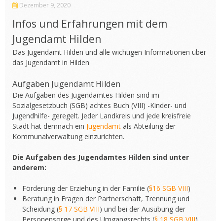
Dezember 9, 2020
Infos und Erfahrungen mit dem
Jugendamt Hilden
Das Jugendamt Hilden und alle wichtigen Informationen über
das Jugendamt in Hilden
Aufgaben Jugendamt Hilden
Die Aufgaben des Jugendamtes Hilden sind im
Sozialgesetzbuch (SGB) achtes Buch (VIII) -Kinder- und
Jugendhilfe- geregelt. Jeder Landkreis und jede kreisfreie
Stadt hat demnach ein
Jugendamt
als Abteilung der
Kommunalverwaltung einzurichten.
Die Aufgaben des Jugendamtes Hilden sind unter
anderem:
Förderung der Erziehung in der Familie (
§16 SGB VIII
)
Beratung in Fragen der Partnerschaft, Trennung und
Scheidung (
§ 17 SGB VIII
) und bei der Ausübung der
Personensorge und des Umgangsrechts (
§ 18 SGB VIII
)