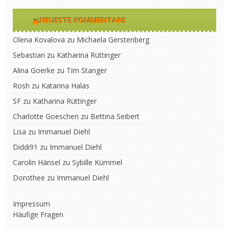
NEUESTE KOMMENTARE
Olena Kovalova
zu
Michaela Gerstenberg
Sebastian
zu
Katharina Rüttinger
Alina Goerke
zu
Tim Stanger
Rosh
zu
Katarina Halas
SF
zu
Katharina Rüttinger
Charlotte Goeschen
zu
Bettina Seibert
Lisa
zu
Immanuel Diehl
Diddi91
zu
Immanuel Diehl
Carolin Hänsel
zu
Sybille Kümmel
Dorothee
zu
Immanuel Diehl
Impressum
Häufige Fragen