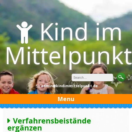
Skip
to
content
Kind im
Mittelpunkt
admin@kindimmittelpunkt.de
Menu
Verfahrensbeistände
ergänzen