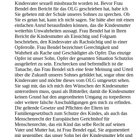
Kindesvater sexuell missbraucht worden ist. Bevor Frau
Bendel den Bericht für das OLG geschrieben hat, habe ich
Sie gebeten mit der Schule unseres Sohnes zu sprechen. Ob
Sie es getan hat, kann ich nicht sagen. Sie hätte aber mit einen
einfachen Anruf herausfinden können, das die Kindesmutter
weiterhin Unwahrheiten aussagt. Frau Bendel hat in Ihren
Bericht die Kindesmutter als Einsichtig und Folgsam
beschrieben, den Kindesvater als Rachsüchtig und in einer
Opferrolle. Frau Bendel bezeichnet Gerechtigkeit und
Wahrheit als Rache und Geschädigter als Opfer. Das einzige
Opfer ist unser Sohn, Opfer der gesamten Situation Schutzlos
ausgeliefert zu sein. Erschrecken und befremdlich ist die
Tatsache, das Frau Bendel sich eine feste Meinung und Urteil
über die Zukunft unseres Sohnes gebildet hat, sogar ohne den
Kindesvater und möchte dieses vom OLG umgesetzt sehen.
Sie sagt mir, das ich mich den Wünschen der Kindesmutter
unterordnen muss, quasi als Bittsteller, damit die Kindesmutter
keinen Grund hat den angeordneten Umgang zu torpedieren
oder weitere falsche Anschuldigungen gen mich zu erfinden.
Die geltende Gesetze und Pflichten der Eltern im
Familiengesetzbuch zum Schutze des Kindes, als auch das
Menschenrecht der Europäischen Gerichtshof für
Menschenrechte, das ein Kind das selbe Recht auf seinen
Vater und Mutter hat, ist Frau Bendel egal, Sie argumentiert
mir gegenüber, das unser Sohn bei der Kindesmutter lebt und