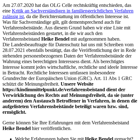
Am 27.07.2020 hat das OLG Celle rechtskräftig entschieden, das
eine
Kritik an Sachverständigen in familiengerichtlichen Verfahren
zulässig ist
, da die Berichterstattung im öffentlichen Interesse ist.
Was für Sachverständige gilt, gilt dementsprechend auch für
Verfahrensbeistände. Aus diesem Grund haben wir eine Liste mit
Verfahrensbeiständen gestartet, in die wir auch den
Verfahrensbeistand
Heike Bendel
mit aufgenommen haben.
Die Landesbeauftragte für Datenschutz hat uns mit Schreiben vom
28.07.2021 ebenfalls bestätigt, das die Veröffentlichung der in Rede
stehenden personenbezogenen Daten der Verfahrensbeistände der
Wahrung eines berechtigten Interessess dient. Als berechtigtes
Interesse kommt jedes wirtschaftliche, rechtliche und ideele Interesse
in Betracht. Rechtliche Interessen umfassen insbesondere
Grundrechte der Europäischen Union (GRC). Art. 11 Abs 1 GRC
schützt die Meinungsfreiheit.
Unsere Website
https://kindimmittelpunkt.de/verfahrensbeistand dient der
Verwirklichung des Rechts auf Meinungsfreiheit, da sie (unter
anderem) den Austausch Betroffener in Verfahren, in denen die
aufgelisteten Verfahrensbeistände beteiligt waren bzw. sind,
ermöglicht.
Gerne können Sie Ihre Erfahrungen mit dem Verfahrensbeistand
Heike Bendel
hier veröffentlichen.
Welche Erfahrungen haben Sie mit
Heike Bendel
gemacht?