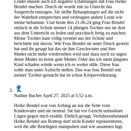
Leider musste auch ich negative Erfahrungen mit Frau Heike
Bendel machen. Durch sie wurde mir zu Unrecht das
Sorgerecht entzogen. Sie stellte Behauptungen auf die nicht
der Wahrheit entsprechen und verleugnet andere Leute wie
meine hebamme. Und heute den 21.06.24 ging Frau Bendel
einfach in die Schule meiner 14 jährigen Tochter um sie dort
aus dem Unterricht zu holen und psychisch fertig zu machen.
Meine Tochter kam völlig verstört aus der Schule und
berichtete mir davon. Wie Frau Bendel sie unter Druck gesetzt
hat und ihr gesagt hat das sie ihre Geschwister und ihre
Mutter nicht mehr wiedersehen wird und dazu noch zu sagen
deine Mutter ist keine gute Mutter. Oder das ich mein jüngstes
Kind schaden würde wenn ich es weiter stille. Diese frau
sollte man unter Aufsicht stellen. Das was frau Bendel mit
meiner Tochter gemacht hat ist schon Körperverletzung.
Nadine Bacher
April 27, 2025 at 5:52 a.m.
Heike Bendel war von Anfang an nur die Seite vom
Kindesvater und nie neutral. Sie hat vor Gericht unfassbare
Lügen gegen mich erzählt. Ehrlich gesagt, Verfahrensbeistand
Heike Bendel aus Bottrop darf nicht Kinder repräsentieren,
weil die alle Beteiligten manipuliert und wie ausatmen lügt.