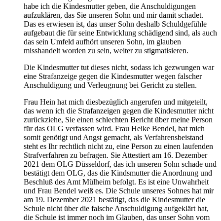
habe ich die Kindesmutter geben, die Anschuldigungen
aufzuklären, das Sie unseren Sohn und mir damit schadet.
Das es erwiesen ist, das unser Sohn deshalb Schuldgefühle
aufgebaut die für seine Entwicklung schädigend sind, als auch
das sein Umfeld aufhört unseren Sohn, im glauben
misshandelt worden zu sein, weiter zu stigmatisieren.
Die Kindesmutter tut dieses nicht, sodass ich gezwungen war
eine Strafanzeige gegen die Kindesmutter wegen falscher
Anschuldigung und Verleugnung bei Gericht zu stellen.
Frau Hein hat mich diesbezüglich angerufen und mitgeteilt,
das wenn ich die Strafanzeigen gegen die Kindesmutter nicht
zurückziehe, Sie einen schlechten Bericht über meine Person
für das OLG verfassen wird. Frau Heike Bendel, hat mich
somit genötigt und Angst gemacht, als Verfahrensbeistand
steht es Ihr rechtlich nicht zu, eine Person zu einen laufenden
Strafverfahren zu befragen. Sie Attestiert am 16. Dezember
2021 dem OLG Düsseldorf, das ich unseren Sohn schade und
bestätigt dem OLG, das die Kindsmutter die Anordnung und
Beschluß des Amt Mülheim befolgt. Es ist eine Unwahrheit
und Frau Bendel weiß es. Die Schule unseres Sohnes hat mir
am 19. Dezember 2021 bestätigt, das die Kindesmutter die
Schule nicht über die falsche Anschuldigung aufgeklärt hat,
die Schule ist immer noch im Glauben, das unser Sohn vom