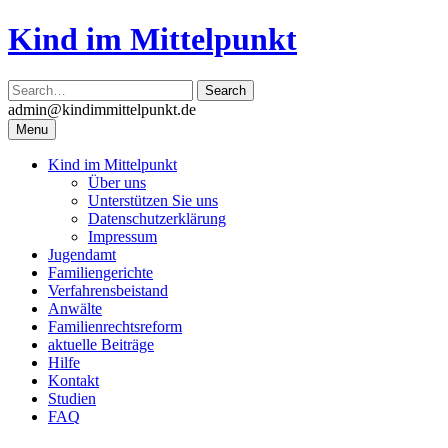
Skip
Kind im Mittelpunkt
to
content
admin@kindimmittelpunkt.de
Menu
Kind im Mittelpunkt
Über uns
Unterstützen Sie uns
Datenschutzerklärung
Impressum
Jugendamt
Familiengerichte
Verfahrensbeistand
Anwälte
Familienrechtsreform
aktuelle Beiträge
Hilfe
Kontakt
Studien
FAQ