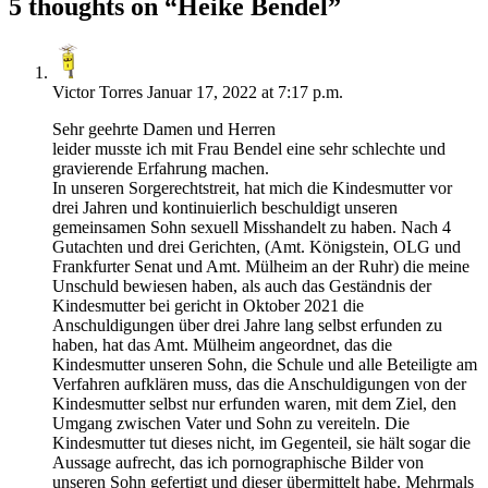
5 thoughts on “
Heike Bendel
”
Victor Torres
Januar 17, 2022 at 7:17 p.m.
Sehr geehrte Damen und Herren
leider musste ich mit Frau Bendel eine sehr schlechte und
gravierende Erfahrung machen.
In unseren Sorgerechtstreit, hat mich die Kindesmutter vor
drei Jahren und kontinuierlich beschuldigt unseren
gemeinsamen Sohn sexuell Misshandelt zu haben. Nach 4
Gutachten und drei Gerichten, (Amt. Königstein, OLG und
Frankfurter Senat und Amt. Mülheim an der Ruhr) die meine
Unschuld bewiesen haben, als auch das Geständnis der
Kindesmutter bei gericht in Oktober 2021 die
Anschuldigungen über drei Jahre lang selbst erfunden zu
haben, hat das Amt. Mülheim angeordnet, das die
Kindesmutter unseren Sohn, die Schule und alle Beteiligte am
Verfahren aufklären muss, das die Anschuldigungen von der
Kindesmutter selbst nur erfunden waren, mit dem Ziel, den
Umgang zwischen Vater und Sohn zu vereiteln. Die
Kindesmutter tut dieses nicht, im Gegenteil, sie hält sogar die
Aussage aufrecht, das ich pornographische Bilder von
unseren Sohn gefertigt und dieser übermittelt habe. Mehrmals