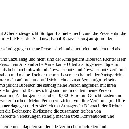
 ,Oberlandesgericht Stuttgart Famielienrechtcund die Presidentin die
e um HILFE sn der Stadanwalschaf Raravensburg aufgrund der
 ständig gegen meine Person sind und enmunden möcjten und als
 und unzulässig und nicht sind der Amtsgericht Biberach Richter Herr
rson ein Ausländische Annerkante Urteil als Sogeberechtigte für
 bis heite noch obwohl mit Gewaltschutz und Gewaltschutz verfahren
haben und meine Tochter mehrmals versuch hat mit der Amtsgericht
ter nicht anhören und will sich nicht dazu außern aufgrund seine
sgericht Biberach die ständig neine Person angreifen mit ihren
rstellungen und Rachesüchtig sind und möchten meine Person
rson mit Zahlungen bis ca übet 10,000 Euro nur Gericht kosten und
iter machen. Meine Person verzichtet von ihre Verfahren ,und ihre
mmer dagegen und zusätzlich mit Amtsgericht Biberach der Richter
 die Befangene Zivilsenate die zusammen treiben von
cherechte Verletzungen ständig machen trotz Konventionen und
unternehmen dagefen sonder alle Verbrechern befreiten und