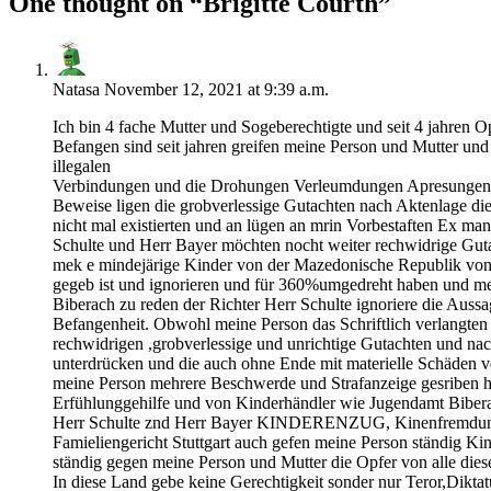
One thought on “
Brigitte Courth
”
Natasa
November 12, 2021 at 9:39 a.m.
Ich bin 4 fache Mutter und Sogeberechtigte und seit 4 jahren 
Befangen sind seit jahren greifen meine Person und Mutter 
illegalen
Verbindungen und die Drohungen Verleumdungen Apresungen vo
Beweise ligen die grobverlessige Gutachten nach Aktenlage di
nicht mal existierten und an lügen an mrin Vorbestaften Ex ma
Schulte und Herr Bayer möchten nocht weiter rechwidrige Gut
mek e mindejärige Kinder von der Mazedonische Republik von 
gegeb ist und ignorieren und für 360%umgedreht haben und me
Biberach zu reden der Richter Herr Schulte ignoriere die Aussa
Befangenheit. Obwohl meine Person das Schriftlich verlangten 
rechwidrigen ,grobverlessige und unrichtige Gutachten und n
unterdrücken und die auch ohne Ende mit materielle Schäden v
meine Person mehrere Beschwerde und Strafanzeige gesriben h
Erfühlunggehilfe und von Kinderhändler wie Jugendamt Biberac
Herr Schulte znd Herr Bayer KINDERENZUG, Kinenfremdung ma
Famieliengericht Stuttgart auch gefen meine Person ständig K
ständig gegen meine Person und Mutter die Opfer von alle dies
In diese Land gebe keine Gerechtigkeit sonder nur Teror,Dikt