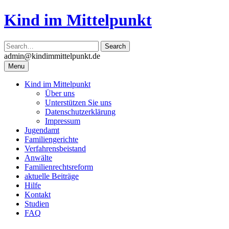
Skip
Kind im Mittelpunkt
to
content
admin@kindimmittelpunkt.de
Menu
Kind im Mittelpunkt
Über uns
Unterstützen Sie uns
Datenschutzerklärung
Impressum
Jugendamt
Familiengerichte
Verfahrensbeistand
Anwälte
Familienrechtsreform
aktuelle Beiträge
Hilfe
Kontakt
Studien
FAQ