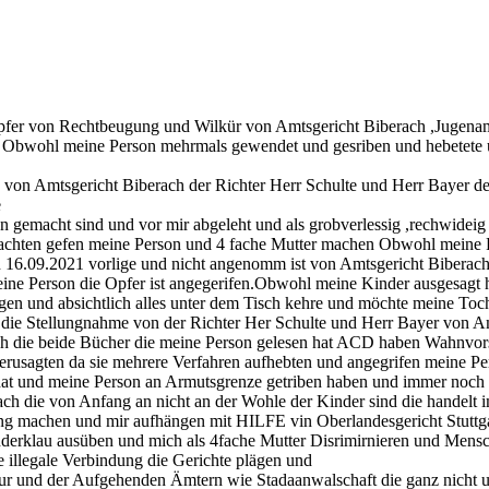
Opfer von Rechtbeugung und Wilkür von Amtsgericht Biberach ,Jugenamt
und Obwohl meine Person mehrmals gewendet und gesriben und hebetet
n Amtsgericht Biberach der Richter Herr Schulte und Herr Bayer der
e
nn gemacht sind und vor mir abgeleht und als grobverlessig ,rechwideig
achten gefen meine Person und 4 fache Mutter machen Obwohl meine Pe
16.09.2021 vorlige und nicht angenomm ist von Amtsgericht Biberach
ine Person die Opfer ist angegerifen.Obwohl meine Kinder ausgesagt 
gen und absichtlich alles unter dem Tisch kehre und möchte meine Toch
die Stellungnahme von der Richter Her Schulte und Herr Bayer von Amt
ach die beide Bücher die meine Person gelesen hat ACD haben Wahnvo
erusagten da sie mehrere Verfahren aufhebten und angegrifen meine Pe
at und meine Person an Armutsgrenze getriben haben und immer noch we
h die von Anfang an nicht an der Wohle der Kinder sind die handelt i
chen und mir aufhängen mit HILFE vin Oberlandesgericht Stuttgart
inderklau ausüben und mich als 4fache Mutter Disrimirnieren und Mens
e illegale Verbindung die Gerichte plägen und
atur und der Aufgehenden Ämtern wie Stadaanwalschaft die ganz nicht 