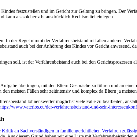
Kindes festzustellen und im Gericht zur Geltung zu bringen. Der Verfahr
nd kann als solcher z.b. ausdrücklich Rechtsmittel einlegen.
ben. In der Regel nimmt der Verfahrensbeistand mit allen anderen Verfa
ensbeistand auch bei der Anhörung des Kindes vor Gericht anwesend, d
gen soll, ist der Verfahrenbeistand auch bei den Gerichtsprozessen als
 Aufgabe übertragen, mit den Eltern Gespräche zu führen und an einer
 den meisten Fällen sehr zeitintensiv und komplex da Eltern ja meiste
hrensbeistand lohnenswerter möglichst viele Fälle zu bearbeiten, anstat
https://www.vaterlos.eu/der-verfahrensbeistand-und-sein-interessenkonfl
th
e
Kritik an Sachverständigen in familiengerichtlichen Verfahren zulässig
nde. Aus diesem Grund haben wir eine Liste mit Verfahrensbeiständen ge