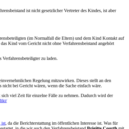
ensbeistand ist nicht gesetzlicher Vertreter des Kindes, ist aber
hrensbeteiligten (im Normalfall die Eltern) und dem Kind Kontakt auf
a das Kind vom Gericht nicht ohne Verfahrensbeistand angehört
 Verfahrensbeteiligter zu laden.
 einvernehmlichen Regelung mitzuwirken. Dieses stellt an den
ns nicht bei Gericht wären, wenn die Sache einfach wäre.
t sich viel Zeit für einzelne Fälle zu nehmen. Dadurch wird der
ikt/
 ist
, da die Berichterstattung im öffentlichen Interesse ist. Was für
startet, in die wir auch den Verfahrensbeistand
Brigitte Courth
mit