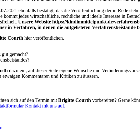
07.2021 ebenfalls bestätigt, das die Veröffentlichung der in Rede st
sse kommt jedes wirtschaftliche, rechtliche und ideele Interesse in Betr
freiheit.
Unsere Website https://kindimmittelpunkt.de/verfahrensb
er in Verfahren, in denen die aufgelisteten Verfahrensbeistände be
itte Courth
hier veröffentlichen.
s gut gemacht?
rensbeistandes?
urth
dazu ein, auf dieser Seite eigene Wünsche und Veränderungsvors
h zu etwaigen Kommentaren und Kritiken zu äussern.
chten sich auf den Termin mit
Brigitte Courth
vorbereiten? Gerne könn
aktformular Kontakt mit uns auf.
en