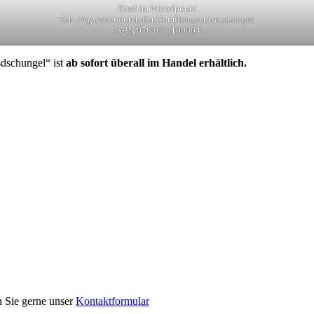
Kind im Mittelpunkt
Ein Wegweiser durch den Familienrechtsdschungel
ISBN 9783693100004
dschungel“ ist
ab sofort überall im Handel erhältlich.
n Sie gerne unser
Kontaktformular