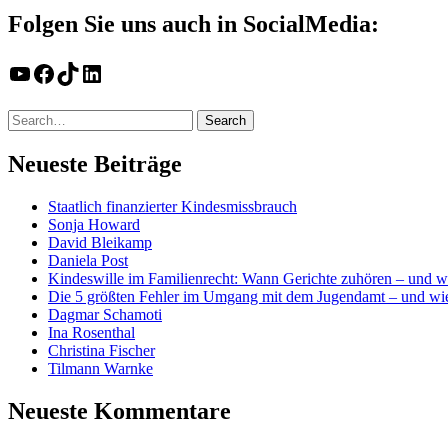
Folgen Sie uns auch in SocialMedia:
YouTube
Facebook
TikTok
LinkedIn
Neueste Beiträge
Staatlich finanzierter Kindesmissbrauch
Sonja Howard
David Bleikamp
Daniela Post
Kindeswille im Familienrecht: Wann Gerichte zuhören – und w
Die 5 größten Fehler im Umgang mit dem Jugendamt – und wie
Dagmar Schamoti
Ina Rosenthal
Christina Fischer
Tilmann Warnke
Neueste Kommentare