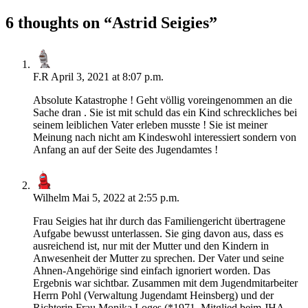
6 thoughts on “
Astrid Seigies
”
F.R
April 3, 2021 at 8:07 p.m.
Absolute Katastrophe ! Geht völlig voreingenommen an die
Sache dran . Sie ist mit schuld das ein Kind schreckliches bei
seinem leiblichen Vater erleben musste ! Sie ist meiner
Meinung nach nicht am Kindeswohl interessiert sondern von
Anfang an auf der Seite des Jugendamtes !
Wilhelm
Mai 5, 2022 at 2:55 p.m.
Frau Seigies hat ihr durch das Familiengericht übertragene
Aufgabe bewusst unterlassen. Sie ging davon aus, dass es
ausreichend ist, nur mit der Mutter und den Kindern in
Anwesenheit der Mutter zu sprechen. Der Vater und seine
Ahnen-Angehörige sind einfach ignoriert worden. Das
Ergebnis war sichtbar. Zusammen mit dem Jugendmitarbeiter
Herrn Pohl (Verwaltung Jugendamt Heinsberg) und der
Richterin Frau Monika Loges (*1971, Mitglied beim JHA-