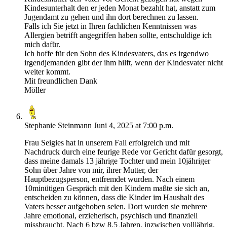
Kindesunterhalt den er jeden Monat bezahlt hat, anstatt zum
Jugendamt zu gehen und ihn dort berechnen zu lassen.
Falls ich Sie jetzt in Ihren fachlichen Kenntnissen was
Allergien betrifft angegriffen haben sollte, entschuldige ich
mich dafür.
Ich hoffe für den Sohn des Kindesvaters, das es irgendwo
irgendjemanden gibt der ihm hilft, wenn der Kindesvater nicht
weiter kommt.
Mit freundlichen Dank
Möller
Stephanie Steinmann
Juni 4, 2025 at 7:00 p.m.
Frau Seigies hat in unserem Fall erfolgreich und mit
Nachdruck durch eine feurige Rede vor Gericht dafür gesorgt,
dass meine damals 13 jährige Tochter und mein 10jähriger
Sohn über Jahre von mir, ihrer Mutter, der
Hauptbezugsperson, entfremdet wurden. Nach einem
10minütigen Gespräch mit den Kindern maßte sie sich an,
entscheiden zu können, dass die Kinder im Haushalt des
Vaters besser aufgehoben seien. Dort wurden sie mehrere
Jahre emotional, erzieherisch, psychisch und finanziell
missbraucht. Nach 6 bzw 8,5 Jahren, inzwischen volljährig,