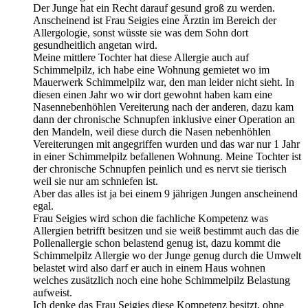
Der Junge hat ein Recht darauf gesund groß zu werden.
Anscheinend ist Frau Seigies eine Ärztin im Bereich der
Allergologie, sonst wüsste sie was dem Sohn dort
gesundheitlich angetan wird.
Meine mittlere Tochter hat diese Allergie auch auf
Schimmelpilz, ich habe eine Wohnung gemietet wo im
Mauerwerk Schimmelpilz war, den man leider nicht sieht. In
diesen einen Jahr wo wir dort gewohnt haben kam eine
Nasennebenhöhlen Vereiterung nach der anderen, dazu kam
dann der chronische Schnupfen inklusive einer Operation an
den Mandeln, weil diese durch die Nasen nebenhöhlen
Vereiterungen mit angegriffen wurden und das war nur 1 Jahr
in einer Schimmelpilz befallenen Wohnung. Meine Tochter ist
der chronische Schnupfen peinlich und es nervt sie tierisch
weil sie nur am schniefen ist.
Aber das alles ist ja bei einem 9 jährigen Jungen anscheinend
egal.
Frau Seigies wird schon die fachliche Kompetenz was
Allergien betrifft besitzen und sie weiß bestimmt auch das die
Pollenallergie schon belastend genug ist, dazu kommt die
Schimmelpilz Allergie wo der Junge genug durch die Umwelt
belastet wird also darf er auch in einem Haus wohnen
welches zusätzlich noch eine hohe Schimmelpilz Belastung
aufweist.
Ich denke das Frau Seigies diese Kompetenz besitzt, ohne