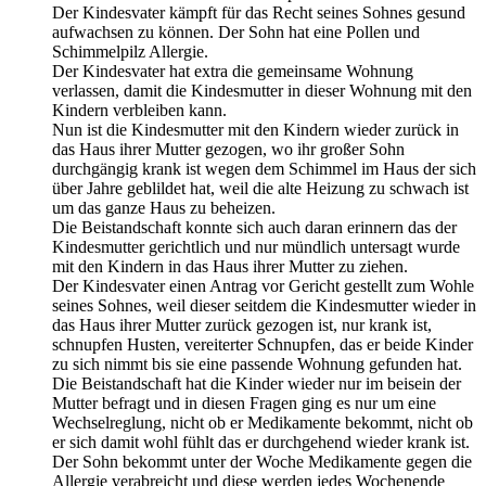
Der Kindesvater kämpft für das Recht seines Sohnes gesund
aufwachsen zu können. Der Sohn hat eine Pollen und
Schimmelpilz Allergie.
Der Kindesvater hat extra die gemeinsame Wohnung
verlassen, damit die Kindesmutter in dieser Wohnung mit den
Kindern verbleiben kann.
Nun ist die Kindesmutter mit den Kindern wieder zurück in
das Haus ihrer Mutter gezogen, wo ihr großer Sohn
durchgängig krank ist wegen dem Schimmel im Haus der sich
über Jahre geblildet hat, weil die alte Heizung zu schwach ist
um das ganze Haus zu beheizen.
Die Beistandschaft konnte sich auch daran erinnern das der
Kindesmutter gerichtlich und nur mündlich untersagt wurde
mit den Kindern in das Haus ihrer Mutter zu ziehen.
Der Kindesvater einen Antrag vor Gericht gestellt zum Wohle
seines Sohnes, weil dieser seitdem die Kindesmutter wieder in
das Haus ihrer Mutter zurück gezogen ist, nur krank ist,
schnupfen Husten, vereiterter Schnupfen, das er beide Kinder
zu sich nimmt bis sie eine passende Wohnung gefunden hat.
Die Beistandschaft hat die Kinder wieder nur im beisein der
Mutter befragt und in diesen Fragen ging es nur um eine
Wechselreglung, nicht ob er Medikamente bekommt, nicht ob
er sich damit wohl fühlt das er durchgehend wieder krank ist.
Der Sohn bekommt unter der Woche Medikamente gegen die
Allergie verabreicht und diese werden jedes Wochenende