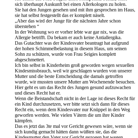
sich überhaupt Auskunft bei einen Allerkologen zu holen.
Sie hat den Jungen gesehen und mit ihm gesprochen im Haus,
sie hat selbst festgestellt das er komplett näselt.
„Aber das wird der Junge für die nächsten Jahre schon
überstehen “
In der Wohnung wo er vorher lebte war gar nix, was die
Allergie betrifft. Da bekam er auch keine Antiallergika.
Das Gutachter was der Kindesvater beantragt hat aufgrund
der hohen Schimmelbelastung in diesem Haus, um seinen
Sohn zu schützen, wurde von Frau Seigies komplett
abgeschmettert.
Ich bin selbst in Kinderheim groß geworden wegen sexuellen
Kindesmissbrauch, weil wir geschlagen wurden von unserer
Mutter und die beste Entscheidung die damals getroffen
wurde, wir mussten unsere Mutter am Wochenende besuchen.
Hier geht es um das Recht des Jungen gesund aufzuwachen
und dieses Recht hat er.
Wenn die Beistandschaft nicht in der Lage ist dieses Recht für
ein Kind durchzusetzen, wer bitte setzt sich dann für dieses
Recht ein, wenn dem Kindesvater nur Knüppel in den Weg
geworfen werden. Wie vielen Vätern die um ihre Kinder
kämpfen.
Das es jetzt das 3te mal vor Gericht gewesen wäre, wenn sie
sich kundig gemacht hätten dann wüßten sie, das die
Kindesmutter den Vater vor Gericht gezogen hat wegen