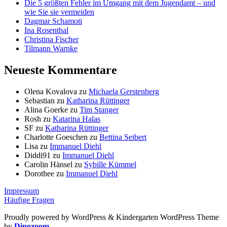
Die 5 größten Fehler im Umgang mit dem Jugendamt – und
wie Sie sie vermeiden
Dagmar Schamoti
Ina Rosenthal
Christina Fischer
Tilmann Warnke
Neueste Kommentare
Olena Kovalova
zu
Michaela Gerstenberg
Sebastian
zu
Katharina Rüttinger
Alina Goerke
zu
Tim Stanger
Rosh
zu
Katarina Halas
SF
zu
Katharina Rüttinger
Charlotte Goeschen
zu
Bettina Seibert
Lisa
zu
Immanuel Diehl
Diddi91
zu
Immanuel Diehl
Carolin Hänsel
zu
Sybille Kümmel
Dorothee
zu
Immanuel Diehl
Impressum
Häufige Fragen
Proudly powered by WordPress
&
Kindergarten WordPress Theme
by
Dinozoom
.