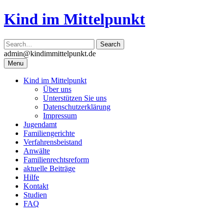
Skip
Kind im Mittelpunkt
to
content
admin@kindimmittelpunkt.de
Menu
Kind im Mittelpunkt
Über uns
Unterstützen Sie uns
Datenschutzerklärung
Impressum
Jugendamt
Familiengerichte
Verfahrensbeistand
Anwälte
Familienrechtsreform
aktuelle Beiträge
Hilfe
Kontakt
Studien
FAQ