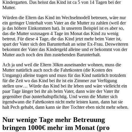
Kindergarten. Das heisst das Kind ist ca 5 von 14 Tagen bei der
Mutter.
Würden die Eltern das Kind im Wechselmodell betreuen, wäre nur
ein geringer Unterhalt vom Vater an die Mutter zu zahlen (weil der
ja das höhere Einkommen hat). In unserem Beispiel ist es aber so,
das die Mutter sozusagen 4 Tage im Monat das Kind zu wenig
betreut. Für diese 4 Tage, die das Kind jetzt mehr beim Vater ist,
spart der Vater sich den Barunterhalt an seine Ex-Frau. Desweiteren
bekommt der Vater das Kindergeld alleine und er bekommt von der
Mutter auch noch den ihm zustehenden Barunterhalt.
Ach ja und weil die Eltern 30km auseinander wohnen, muss die
Mutter natürlich auch noch die Fahrtkosten (die Kosten des
Umgangs) alleine tragen und muss für das Kind natürlich trotzdem
für die Zeit wo das Kind bei ihr ist ein Zimmer zur Verfügung
stellen usw… Würde das Kind bei ihr leben und wäre vielleicht ein
paar Tage länger bei ihr als beim Vater, dann wäre der Vater ihr
gegenüber (bar-)unterhaltspflichtig. Und wenn die Mutter sich
irgendwann die Fahrtkosten nicht mehr leisten kann, dann hat sie
halt Pech gehabt, dann kann sie ihre Tochter eben nicht mehr sehen.
Nur wenige Tage mehr Betreuung
bringen 1000€ mehr im Monat (pro