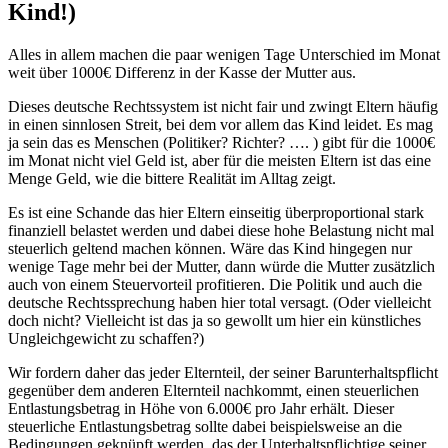
Kind!)
Alles in allem machen die paar wenigen Tage Unterschied im Monat
weit über 1000€ Differenz in der Kasse der Mutter aus.
Dieses deutsche Rechtssystem ist nicht fair und zwingt Eltern häufig
in einen sinnlosen Streit, bei dem vor allem das Kind leidet. Es mag
ja sein das es Menschen (Politiker? Richter? …. ) gibt für die 1000€
im Monat nicht viel Geld ist, aber für die meisten Eltern ist das eine
Menge Geld, wie die bittere Realität im Alltag zeigt.
Es ist eine Schande das hier Eltern einseitig überproportional stark
finanziell belastet werden und dabei diese hohe Belastung nicht mal
steuerlich geltend machen können. Wäre das Kind hingegen nur
wenige Tage mehr bei der Mutter, dann würde die Mutter zusätzlich
auch von einem Steuervorteil profitieren. Die Politik und auch die
deutsche Rechtssprechung haben hier total versagt. (Oder vielleicht
doch nicht? Vielleicht ist das ja so gewollt um hier ein künstliches
Ungleichgewicht zu schaffen?)
Wir fordern daher das jeder Elternteil, der seiner Barunterhaltspflicht
gegenüber dem anderen Elternteil nachkommt, einen steuerlichen
Entlastungsbetrag in Höhe von 6.000€ pro Jahr erhält. Dieser
steuerliche Entlastungsbetrag sollte dabei beispielsweise an die
Bedingungen geknüpft werden, das der Unterhaltspflichtige seiner