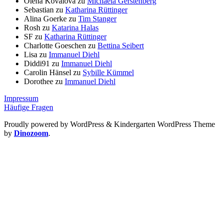
Olena Kovalova
zu
Michaela Gerstenberg
Sebastian
zu
Katharina Rüttinger
Alina Goerke
zu
Tim Stanger
Rosh
zu
Katarina Halas
SF
zu
Katharina Rüttinger
Charlotte Goeschen
zu
Bettina Seibert
Lisa
zu
Immanuel Diehl
Diddi91
zu
Immanuel Diehl
Carolin Hänsel
zu
Sybille Kümmel
Dorothee
zu
Immanuel Diehl
Impressum
Häufige Fragen
Proudly powered by WordPress
&
Kindergarten WordPress Theme
by
Dinozoom
.