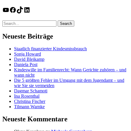
YouTube
Facebook
TikTok
LinkedIn
Neueste Beiträge
Staatlich finanzierter Kindesmissbrauch
Sonja Howard
David Bleikamp
Daniela Post
Kindeswille im Familienrecht: Wann Gerichte zuhören – und
wann nicht
Die 5 größten Fehler im Umgang mit dem Jugendamt – und
wie Sie sie vermeiden
Dagmar Schamoti
Ina Rosenthal
Christina Fischer
Tilmann Warnke
Neueste Kommentare