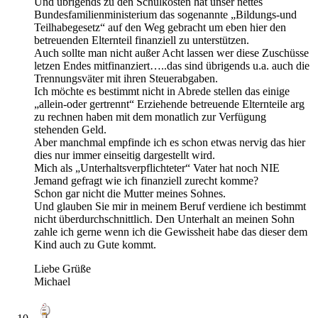
Und übrigends zu den Schulkosten hat unser nettes
Bundesfamilienministerium das sogenannte „Bildungs-und
Teilhabegesetz“ auf den Weg gebracht um eben hier den
betreuenden Elternteil finanziell zu unterstützen.
Auch sollte man nicht außer Acht lassen wer diese Zuschüsse
letzen Endes mitfinanziert…..das sind übrigends u.a. auch die
Trennungsväter mit ihren Steuerabgaben.
Ich möchte es bestimmt nicht in Abrede stellen das einige
„allein-oder gertrennt“ Erziehende betreuende Elternteile arg
zu rechnen haben mit dem monatlich zur Verfügung
stehenden Geld.
Aber manchmal empfinde ich es schon etwas nervig das hier
dies nur immer einseitig dargestellt wird.
Mich als „Unterhaltsverpflichteter“ Vater hat noch NIE
Jemand gefragt wie ich finanziell zurecht komme?
Schon gar nicht die Mutter meines Sohnes.
Und glauben Sie mir in meinem Beruf verdiene ich bestimmt
nicht überdurchschnittlich. Den Unterhalt an meinen Sohn
zahle ich gerne wenn ich die Gewissheit habe das dieser dem
Kind auch zu Gute kommt.
Liebe Grüße
Michael