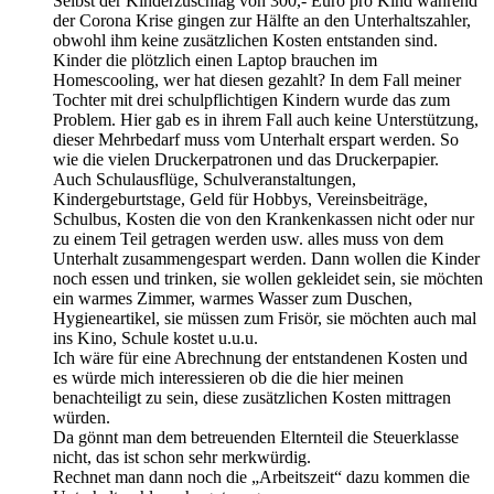
Selbst der Kinderzuschlag von 300,- Euro pro Kind während
der Corona Krise gingen zur Hälfte an den Unterhaltszahler,
obwohl ihm keine zusätzlichen Kosten entstanden sind.
Kinder die plötzlich einen Laptop brauchen im
Homescooling, wer hat diesen gezahlt? In dem Fall meiner
Tochter mit drei schulpflichtigen Kindern wurde das zum
Problem. Hier gab es in ihrem Fall auch keine Unterstützung,
dieser Mehrbedarf muss vom Unterhalt erspart werden. So
wie die vielen Druckerpatronen und das Druckerpapier.
Auch Schulausflüge, Schulveranstaltungen,
Kindergeburtstage, Geld für Hobbys, Vereinsbeiträge,
Schulbus, Kosten die von den Krankenkassen nicht oder nur
zu einem Teil getragen werden usw. alles muss von dem
Unterhalt zusammengespart werden. Dann wollen die Kinder
noch essen und trinken, sie wollen gekleidet sein, sie möchten
ein warmes Zimmer, warmes Wasser zum Duschen,
Hygieneartikel, sie müssen zum Frisör, sie möchten auch mal
ins Kino, Schule kostet u.u.u.
Ich wäre für eine Abrechnung der entstandenen Kosten und
es würde mich interessieren ob die die hier meinen
benachteiligt zu sein, diese zusätzlichen Kosten mittragen
würden.
Da gönnt man dem betreuenden Elternteil die Steuerklasse
nicht, das ist schon sehr merkwürdig.
Rechnet man dann noch die „Arbeitszeit“ dazu kommen die