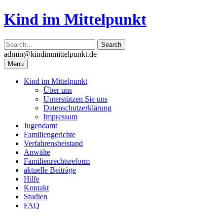
Skip
Kind im Mittelpunkt
to
content
admin@kindimmittelpunkt.de
Menu
Kind im Mittelpunkt
Über uns
Unterstützen Sie uns
Datenschutzerklärung
Impressum
Jugendamt
Familiengerichte
Verfahrensbeistand
Anwälte
Familienrechtsreform
aktuelle Beiträge
Hilfe
Kontakt
Studien
FAQ