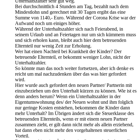
Unterhaltszahler sehr gut weg.
Bei durchschnittlich 4 Stunden am Tag, bezahlt nach dem
Mindestlohn und gerechnet mit 30 Tagen ergibt das eine
Summe von 1140,- Euro. Während der Corona Krise war der
Aufwand noch um einiges höher.
Während der Unterhaltszahler sich nach Feierabend, in
seinem Urlaub und an Feiertagen nur um sich kümmern muss
und sich erholen kann, bleibt auch hier dem betreuenden
Elternteil nur wenig Zeit zur Erholung.
Wer hat einen Nachteil bei Krankheit der Kinder? Der
betreuende Elternteil, er bekommt weniger Lohn, nicht der
Unterhaltzahler.
So könnte man das noch weiter fortsetzen, aber ich denke es
reicht um mal nachzudenken über das was hier gefordert
wird.
Hier wurde auch gefordert den neuen Partner/ Partnerin mit
einzubeziehen um den Unterhalt kürzen zu können. Wie ist es
denn anders herum? Wenn ein Unterhaltszahler in der
Eigentumswohnung des/ der Neuen wohnt und ihm folglich
nur geringe Kosten entstehen, bekommen die Kinder dann
mehr Unterhalt? Im Übrigen ändert sich die Steuerklasse des
betreuenden Elternteils, wenn er mit einem neuen Partner
zusammen zieht, er gilt dann nicht mehr als allein erziehend,
hat dann eben nicht mehr den vorgehaltenen steuerlichen
Vorteil.