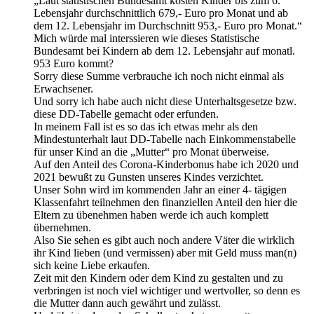
„Laut statistischen Bundesamt kosten Kinder bis zum 6.
Lebensjahr durchschnittlich 679,- Euro pro Monat und ab
dem 12. Lebensjahr im Durchschnitt 953,- Euro pro Monat.“
Mich würde mal interssieren wie dieses Statistische
Bundesamt bei Kindern ab dem 12. Lebensjahr auf monatl.
953 Euro kommt?
Sorry diese Summe verbrauche ich noch nicht einmal als
Erwachsener.
Und sorry ich habe auch nicht diese Unterhaltsgesetze bzw.
diese DD-Tabelle gemacht oder erfunden.
In meinem Fall ist es so das ich etwas mehr als den
Mindestunterhalt laut DD-Tabelle nach Einkommenstabelle
für unser Kind an die „Mutter“ pro Monat überweise.
Auf den Anteil des Corona-Kinderbonus habe ich 2020 und
2021 bewußt zu Gunsten unseres Kindes verzichtet.
Unser Sohn wird im kommenden Jahr an einer 4- tägigen
Klassenfahrt teilnehmen den finanziellen Anteil den hier die
Eltern zu übenehmen haben werde ich auch komplett
übernehmen.
Also Sie sehen es gibt auch noch andere Väter die wirklich
ihr Kind lieben (und vermissen) aber mit Geld muss man(n)
sich keine Liebe erkaufen.
Zeit mit den Kindern oder dem Kind zu gestalten und zu
verbringen ist noch viel wichtiger und wertvoller, so denn es
die Mutter dann auch gewährt und zulässt.