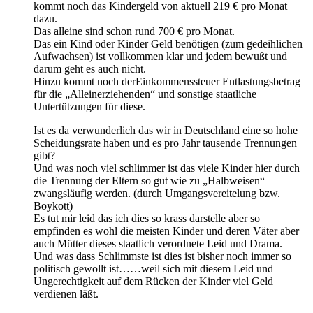
kommt noch das Kindergeld von aktuell 219 € pro Monat
dazu.
Das alleine sind schon rund 700 € pro Monat.
Das ein Kind oder Kinder Geld benötigen (zum gedeihlichen
Aufwachsen) ist vollkommen klar und jedem bewußt und
darum geht es auch nicht.
Hinzu kommt noch derEinkommenssteuer Entlastungsbetrag
für die „Alleinerziehenden“ und sonstige staatliche
Untertützungen für diese.
Ist es da verwunderlich das wir in Deutschland eine so hohe
Scheidungsrate haben und es pro Jahr tausende Trennungen
gibt?
Und was noch viel schlimmer ist das viele Kinder hier durch
die Trennung der Eltern so gut wie zu „Halbweisen“
zwangsläufig werden. (durch Umgangsvereitelung bzw.
Boykott)
Es tut mir leid das ich dies so krass darstelle aber so
empfinden es wohl die meisten Kinder und deren Väter aber
auch Mütter dieses staatlich verordnete Leid und Drama.
Und was dass Schlimmste ist dies ist bisher noch immer so
politisch gewollt ist……weil sich mit diesem Leid und
Ungerechtigkeit auf dem Rücken der Kinder viel Geld
verdienen läßt.