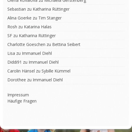
Olena Kovalova
zu
Michaela Gerstenberg
Sebastian
zu
Katharina Rüttinger
Alina Goerke
zu
Tim Stanger
Rosh
zu
Katarina Halas
SF
zu
Katharina Rüttinger
Charlotte Goeschen
zu
Bettina Seibert
Lisa
zu
Immanuel Diehl
Diddi91
zu
Immanuel Diehl
Carolin Hänsel
zu
Sybille Kümmel
Dorothee
zu
Immanuel Diehl
Impressum
Häufige Fragen