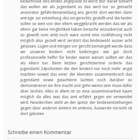
bedürfnisse des kindes angepasst es word stur daraif beharrt
das wollen wir als jugendamt so das wird nur so gemacht
ansonsten gefährdensmeldung ans gericht dort werden dann
anträge zur entziehung des sorgerechts gestellt und die kinder
sollen so weit von den eltern weggebracht werden das wir als
eltern gar keine möglichkeit haben besuche aiszuüber(ist auch
so gewollt vom amt) noch wäre somit eine rückführung nicht
möglich also gezielt wird zerstört das kindeswohl ausser acht
gelassen. Lügen und intrigen vor gericht bemängelt wurde dass
wir unswren kindern nicht beibringen wie gut doch
professionelle helfer für kinder wären warum sollten wir das
als eltern tun. Beim letzten gerichtstermin orderte das
jugendamt 24polizisten die den kindern nur noch mehr angst
machten soweit das einer der kleinsten zusammenbrach das
jugendamt sowie gutachterin lachten noch darüber so
demonstrieren sie ihre macht und gehn wenns sein muss dafür
über leichen. Alles in allem ist so eine zusammenarbeit kaum
möglich da alles was das amt erfährt gegen ein verwendet
wird. Neunkirchen steht an der spitze der kindesentziehungen
gegen über anderen ämtern im umkreis. Äusserste vorsicht ist
dort geboten
Schreibe einen Kommentar