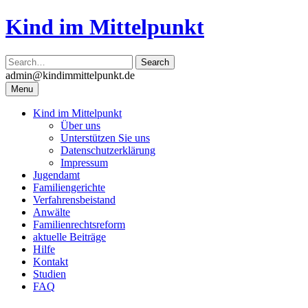
Skip
Kind im Mittelpunkt
to
content
admin@kindimmittelpunkt.de
Menu
Kind im Mittelpunkt
Über uns
Unterstützen Sie uns
Datenschutzerklärung
Impressum
Jugendamt
Familiengerichte
Verfahrensbeistand
Anwälte
Familienrechtsreform
aktuelle Beiträge
Hilfe
Kontakt
Studien
FAQ