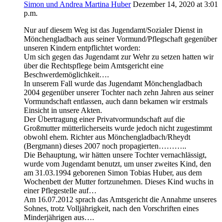
Simon und Andrea Martina Huber
Dezember 14, 2020 at 3:01
p.m.
Nur auf diesem Weg ist das Jugendamt/Sozialer Dienst in
Mönchengladbach aus seiner Vormund/Pflegschaft gegenüber
unseren Kindern entpflichtet worden:
Um sich gegen das Jugendamt zur Wehr zu setzen hatten wir
über die Rechtspflege beim Amtsgericht eine
Beschwerdemöglichkeit….
In unserem Fall wurde das Jugendamt Mönchengladbach
2004 gegenüber unserer Tochter nach zehn Jahren aus seiner
Vormundschaft entlassen, auch dann bekamen wir erstmals
Einsicht in unsere Akten.
Der Übertragung einer Privatvormundschaft auf die
Großmutter mütterlicherseits wurde jedoch nicht zugestimmt
obwohl ehem. Richter aus Mönchengladbach/Rheydt
(Bergmann) dieses 2007 noch propagierten………..
Die Behauptung, wir hätten unsere Tochter vernachlässigt,
wurde vom Jugendamt benutzt, um unser zweites Kind, den
am 31.03.1994 geborenen Simon Tobias Huber, aus dem
Wochenbett der Mutter fortzunehmen. Dieses Kind wuchs in
einer Pflegestelle auf…
Am 16.07.2012 sprach das Amtsgericht die Annahme unseres
Sohnes, trotz Volljährigkeit, nach den Vorschriften eines
Minderjährigen aus….