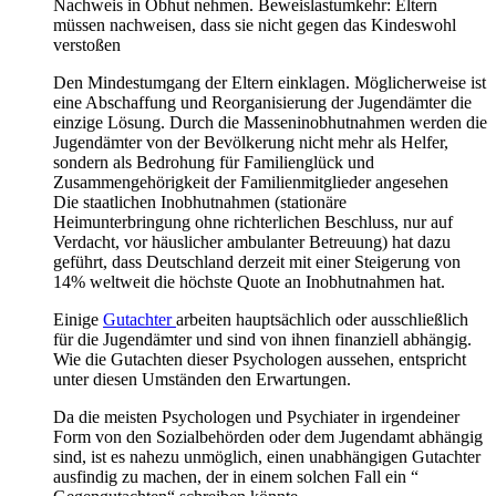
Nachweis in Obhut nehmen. Beweislastumkehr: Eltern
müssen nachweisen, dass sie nicht gegen das Kindeswohl
verstoßen
Den Mindestumgang der Eltern einklagen. Möglicherweise ist
eine Abschaffung und Reorganisierung der Jugendämter die
einzige Lösung. Durch die Masseninobhutnahmen werden die
Jugendämter von der Bevölkerung nicht mehr als Helfer,
sondern als Bedrohung für Familienglück und
Zusammengehörigkeit der Familienmitglieder angesehen
Die staatlichen Inobhutnahmen (stationäre
Heimunterbringung ohne richterlichen Beschluss, nur auf
Verdacht, vor häuslicher ambulanter Betreuung) hat dazu
geführt, dass Deutschland derzeit mit einer Steigerung von
14% weltweit die höchste Quote an Inobhutnahmen hat.
Einige
Gutachter
arbeiten hauptsächlich oder ausschließlich
für die Jugendämter und sind von ihnen finanziell abhängig.
Wie die Gutachten dieser Psychologen aussehen, entspricht
unter diesen Umständen den Erwartungen.
Da die meisten Psychologen und Psychiater in irgendeiner
Form von den Sozialbehörden oder dem Jugendamt abhängig
sind, ist es nahezu unmöglich, einen unabhängigen Gutachter
ausfindig zu machen, der in einem solchen Fall ein “