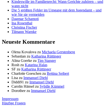
Kindeswille im Familienrecht: Wann Gerichte zuhören – und
wann nicht
Die 5 größten Fehler im Umgang mit dem Jugendamt – und
wie Sie sie vermeiden
Dagmar Schamoti
Ina Rosenthal
Christina Fischer
Tilmann Warnke
Neueste Kommentare
Olena Kovalova
zu
Michaela Gerstenberg
Sebastian
zu
Katharina Rüttinger
Alina Goerke
zu
Tim Stanger
Rosh
zu
Katarina Halas
SF
zu
Katharina Rüttinger
Charlotte Goeschen
zu
Bettina Seibert
Lisa
zu
Immanuel Diehl
Diddi91
zu
Immanuel Diehl
Carolin Hänsel
zu
Sybille Kümmel
Dorothee
zu
Immanuel Diehl
Impressum
Häufige Fragen