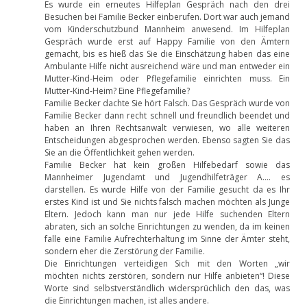
Es wurde ein erneutes Hilfeplan Gespräch nach den drei
Besuchen bei Familie Becker einberufen. Dort war auch jemand
vom Kinderschutzbund Mannheim anwesend. Im Hilfeplan
Gespräch wurde erst auf Happy Familie von den Ämtern
gemacht, bis es hieß das Sie die Einschätzung haben das eine
Ambulante Hilfe nicht ausreichend wäre und man entweder ein
Mutter-Kind-Heim oder Pflegefamilie einrichten muss. Ein
Mutter-Kind-Heim? Eine Pflegefamilie?
Familie Becker dachte Sie hört Falsch. Das Gespräch wurde von
Familie Becker dann recht schnell und freundlich beendet und
haben an Ihren Rechtsanwalt verwiesen, wo alle weiteren
Entscheidungen abgesprochen werden. Ebenso sagten Sie das
Sie an die Öffentlichkeit gehen werden.
Familie Becker hat kein großen Hilfebedarf sowie das
Mannheimer Jugendamt und Jugendhilfeträger A…. es
darstellen. Es wurde Hilfe von der Familie gesucht da es Ihr
erstes Kind ist und Sie nichts falsch machen möchten als Junge
Eltern. Jedoch kann man nur jede Hilfe suchenden Eltern
abraten, sich an solche Einrichtungen zu wenden, da im keinen
falle eine Familie Aufrechterhaltung im Sinne der Ämter steht,
sondern eher die Zerstörung der Familie.
Die Einrichtungen verteidigen Sich mit den Worten „wir
möchten nichts zerstören, sondern nur Hilfe anbieten“! Diese
Worte sind selbstverständlich widersprüchlich den das, was
die Einrichtungen machen, ist alles andere.