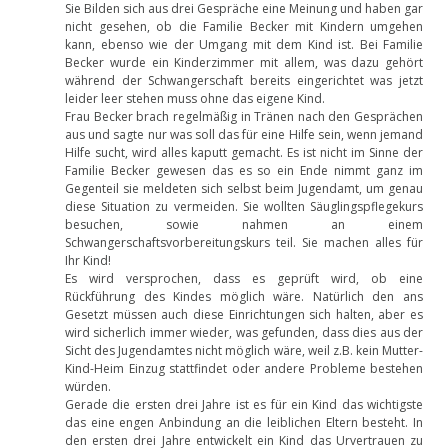
Sie Bilden sich aus drei Gespräche eine Meinung und haben gar
nicht gesehen, ob die Familie Becker mit Kindern umgehen
kann, ebenso wie der Umgang mit dem Kind ist. Bei Familie
Becker wurde ein Kinderzimmer mit allem, was dazu gehört
während der Schwangerschaft bereits eingerichtet was jetzt
leider leer stehen muss ohne das eigene Kind.
Frau Becker brach regelmäßig in Tränen nach den Gesprächen
aus und sagte nur was soll das für eine Hilfe sein, wenn jemand
Hilfe sucht, wird alles kaputt gemacht. Es ist nicht im Sinne der
Familie Becker gewesen das es so ein Ende nimmt ganz im
Gegenteil sie meldeten sich selbst beim Jugendamt, um genau
diese Situation zu vermeiden. Sie wollten Säuglingspflegekurs
besuchen, sowie nahmen an einem
Schwangerschaftsvorbereitungskurs teil. Sie machen alles für
Ihr Kind!
Es wird versprochen, dass es geprüft wird, ob eine
Rückführung des Kindes möglich wäre. Natürlich den ans
Gesetzt müssen auch diese Einrichtungen sich halten, aber es
wird sicherlich immer wieder, was gefunden, dass dies aus der
Sicht des Jugendamtes nicht möglich wäre, weil z.B. kein Mutter-
Kind-Heim Einzug stattfindet oder andere Probleme bestehen
würden.
Gerade die ersten drei Jahre ist es für ein Kind das wichtigste
das eine engen Anbindung an die leiblichen Eltern besteht. In
den ersten drei Jahre entwickelt ein Kind das Urvertrauen zu