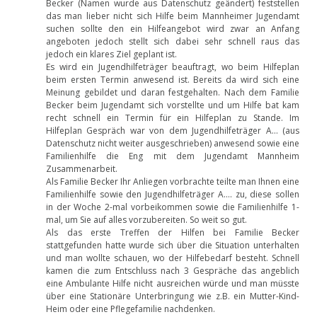
Becker (Namen wurde aus Datenschutz geändert) feststellen
das man lieber nicht sich Hilfe beim Mannheimer Jugendamt
suchen sollte den ein Hilfeangebot wird zwar an Anfang
angeboten jedoch stellt sich dabei sehr schnell raus das
jedoch ein klares Ziel geplant ist.
Es wird ein Jugendhilfeträger beauftragt, wo beim Hilfeplan
beim ersten Termin anwesend ist. Bereits da wird sich eine
Meinung gebildet und daran festgehalten. Nach dem Familie
Becker beim Jugendamt sich vorstellte und um Hilfe bat kam
recht schnell ein Termin für ein Hilfeplan zu Stande. Im
Hilfeplan Gespräch war von dem Jugendhilfeträger A… (aus
Datenschutz nicht weiter ausgeschrieben) anwesend sowie eine
Familienhilfe die Eng mit dem Jugendamt Mannheim
Zusammenarbeit.
Als Familie Becker Ihr Anliegen vorbrachte teilte man Ihnen eine
Familienhilfe sowie den Jugendhilfeträger A…. zu, diese sollen
in der Woche 2-mal vorbeikommen sowie die Familienhilfe 1-
mal, um Sie auf alles vorzubereiten. So weit so gut.
Als das erste Treffen der Hilfen bei Familie Becker
stattgefunden hatte wurde sich über die Situation unterhalten
und man wollte schauen, wo der Hilfebedarf besteht. Schnell
kamen die zum Entschluss nach 3 Gespräche das angeblich
eine Ambulante Hilfe nicht ausreichen würde und man müsste
über eine Stationäre Unterbringung wie z.B. ein Mutter-Kind-
Heim oder eine Pflegefamilie nachdenken.