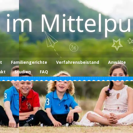
 im Mittelp
t
Familiengerichte
Verfahrensbeistand
Anwälte
akt
Studien
FAQ