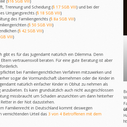
lie (
§16 SGB VIII
)
ft, Trennung und Scheidung (
§ 17 SGB VIII
) und bei der
des Umgangsrechts (
§ 18 SGB VIII
)
ltung des Familiengerichts (
§ 8a SGB VIII
)
iliengerichten (
§ 50 SGB VIII
)
ndlichen (
§ 42 SGB VIII
)
SGB VIII
)
ch gibt es für das Jugendamt natürlich ein Dilemma. Denn
 Eltern vertrauensvoll beraten. Für eine gute Beratung ist aber
orderlich.
rpflichtet bei Familiengerichtlichen Verfahren mitzuwirken und
nterher sogar die Vormundschaft übernehmen oder die Kinder in
ugendamt natürlich einfacher Kinder in Obhut zu nehmen als
 anzubieten. Es kann grundsätzlich auch nicht ausgeschlossen
Bu
atung missbraucht um Schaden anzurichten um dann hinterher
W
 Retter in der Not dazustehen.
F
 im Familienrecht in Deutschland kommt deswegen
ü
em vernichtenden Urteil das
3 von 4 Betroffenen mit dem
H
ht