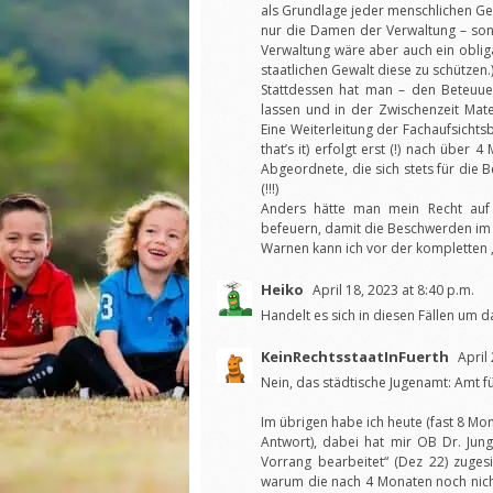
als Grundlage jeder menschlichen Gem
nur die Damen der Verwaltung – sond
Verwaltung wäre aber auch ein obliga
staatlichen Gewalt diese zu schützen.
Stattdessen hat man – den Beteuue
lassen und in der Zwischenzeit Mater
Eine Weiterleitung der Fachaufsicht
that’s it) erfolgt erst (!) nach über 
Abgeordnete, die sich stets für die 
(!!!)
Anders hätte man mein Recht auf 
befeuern, damit die Beschwerden im 
Warnen kann ich vor der kompletten „
Heiko
April 18, 2023 at 8:40 p.m.
Handelt es sich in diesen Fällen um 
KeinRechtsstaatInFuerth
April
Nein, das städtische Jugenamt: Amt fü
Im übrigen habe ich heute (fast 8 M
Antwort), dabei hat mir OB Dr. Jun
Vorrang bearbeitet“ (Dez 22) zuges
warum die nach 4 Monaten noch nicht