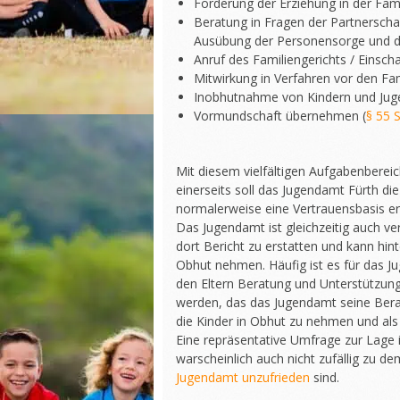
Förderung der Erziehung in der Fami
Beratung in Fragen der Partnerscha
Ausübung der Personensorge und 
Anruf des Familiengerichts / Einscha
Mitwirkung in Verfahren vor den Fam
Inobhutnahme von Kindern und Juge
Vormundschaft übernehmen (
§ 55 
Mit diesem vielfältigen Aufgabenberei
einerseits soll das Jugendamt Fürth die
normalerweise eine Vertrauensbasis erf
Das Jugendamt ist gleichzeitig auch ve
dort Bericht zu erstatten und kann hi
Obhut nehmen. Häufig ist es für das J
den Eltern Beratung und Unterstützung
werden, das das Jugendamt seine Ber
die Kinder in Obhut zu nehmen und als
Eine repräsentative Umfrage zur Lage
warscheinlich auch nicht zufällig zu d
Jugendamt unzufrieden
sind.