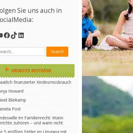
olgen Sie uns auch in
ocialMedia:
YouTube
Facebook
TikTok
LinkedIn
NEUESTE BEITRÄGE
aatlich finanzierter Kindesmissbrauch
onja Howard
avid Bleikamp
aniela Post
indeswille im Familienrecht: Wann
erichte zuhören – und wann nicht
ie 5 größten Fehler im Umgang mit