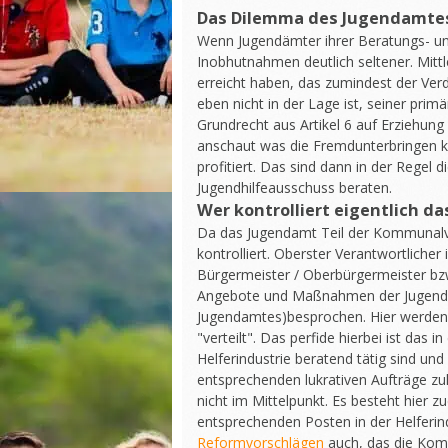
Das Dilemma des Jugendamtes
Wenn Jugendämter ihrer Beratungs- u
Inobhutnahmen deutlich seltener. Mittl
erreicht haben, das zumindest der Ver
eben nicht in der Lage ist, seiner p
Grundrecht aus Artikel 6 auf Erziehung
anschaut was die Fremdunterbringen k
profitiert. Das sind dann in der Regel
Jugendhilfeausschuss beraten.
Wer kontrolliert eigentlich d
Da das Jugendamt Teil der Kommunalve
kontrolliert. Oberster Verantwortlicher
Bürgermeister / Oberbürgermeister bz
Angebote und Maßnahmen der Jugendhil
Jugendamtes)besprochen. Hier werden
"verteilt". Das perfide hierbei ist das
Helferindustrie beratend tätig sind und
entsprechenden lukrativen Aufträge z
nicht im Mittelpunkt. Es besteht hier z
entsprechenden Posten in der Helferin
Reformvorschlägen
auch, das die Kom