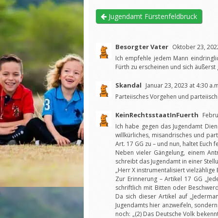
Jugendamt Fürstenfeldbruck
Besorgter Vater
Oktober 23, 2022
Ich empfehle jedem Mann eindringli
Fürth zu erscheinen und sich äußers
Skandal
Januar 23, 2023 at 4:30 a.
Parteiisches Vorgehen und parteiisc
KeinRechtsstaatInFuerth
Febru
Ich habe gegen das Jugendamt Diens
willkürliches, misandrisches und par
Art. 17 GG zu – und nun, haltet Euch fe
Neben vieler Gängelung, einem Antr
schreibt das Jugendamt in einer Ste
„Herr X instrumentalisiert vielzählig
Zur Erinnerung – Artikel 17 GG „Je
schriftlich mit Bitten oder Beschwe
Da sich dieser Artikel auf „Jederma
Jugendamts hier anzweifeln, sondern
noch: „(2) Das Deutsche Volk bekenn