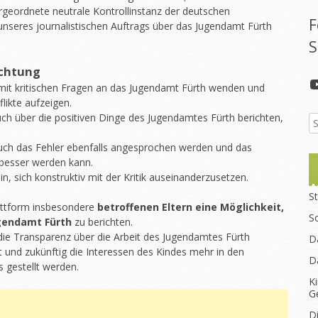
bergeordnete neutrale Kontrollinstanz der deutschen
F
unseres journalistischen Auftrags über das Jugendamt Fürth
S
achtung
mit kritischen Fragen an das Jugendamt Fürth wenden und
likte aufzeigen.
uch über die positiven Dinge des Jugendamtes Fürth berichten,
auch das Fehler ebenfalls angesprochen werden und das
 besser werden kann.
n, sich konstruktiv mit der Kritik auseinanderzusetzen.
St
lattform insbesondere
betroffenen Eltern eine Möglichkeit,
S
gendamt Fürth
zu berichten.
die Transparenz über die Arbeit des Jugendamtes Fürth
D
 und zukünftig die Interessen des Kindes mehr in den
D
 gestellt werden.
K
G
D