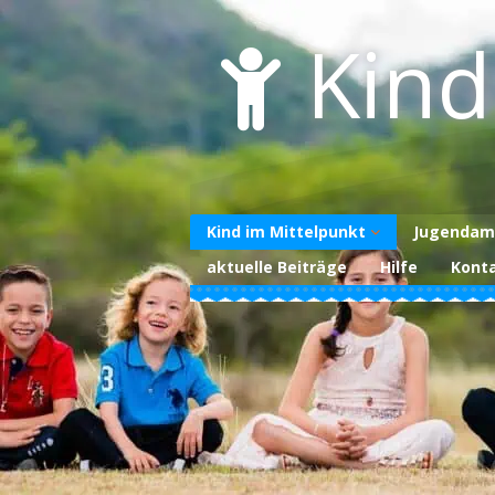
Skip
to
Kind
content
Kind im Mittelpunkt
Jugendam
aktuelle Beiträge
Hilfe
Kont
Über uns
Unterstützen Sie
uns
Datenschutzerklärung
Impressum