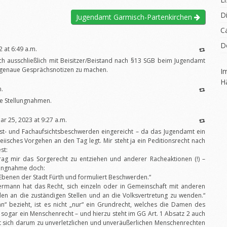
D
Jugendamt Garmisch-Partenkirchen
C
D
 at 6:49 a.m.
ch ausschließlich mit Beisitzer/Beistand nach §13 SGB beim Jugendamt
t genaue Gesprächsnotizen zu machen.
I
H
m.
he Stellungnahmen.
ar 25, 2023 at 9:27 a.m.
t- und Fachaufsichtsbeschwerden eingereicht – da das Jugendamt ein
teiisches Vorgehen an den Tag legt. Mir steht ja ein Peditionsrecht nach
st:
ag mir das Sorgerecht zu entziehen und anderer Racheaktionen (!) –
llungnahme doch:
e Ebenen der Stadt Fürth und formuliert Beschwerden.“
dermann hat das Recht, sich einzeln oder in Gemeinschaft mit anderen
rden an die zuständigen Stellen und an die Volksvertretung zu wenden.“
nn“ bezieht, ist es nicht „nur“ ein Grundrecht, welches die Damen des
 sogar ein Menschenrecht – und hierzu steht im GG Art. 1 Absatz 2 auch
t sich darum zu unverletzlichen und unveräußerlichen Menschenrechten