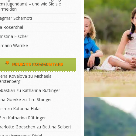
em Jugendamt – und wie Sie sie
ermeiden
agmar Schamoti
na Rosenthal
ristina Fischer
ilmann Warnke
NEUESTE KOMMENTARE
lena Kovalova
zu
Michaela
erstenberg
ebastian
zu
Katharina Rüttinger
lina Goerke
zu
Tim Stanger
osh
zu
Katarina Halas
F
zu
Katharina Rüttinger
harlotte Goeschen
zu
Bettina Seibert
sa
zu
Immanuel Diehl