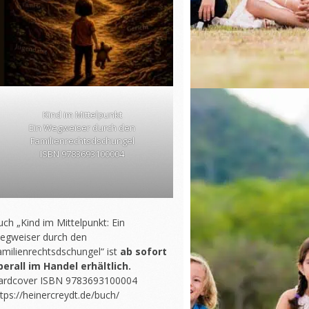
Kind im Mittelpunkt
Ein Wegweiser durch den
Familienrechtsdschungel
ISBN 9783693100004
ch „Kind im Mittelpunkt: Ein
egweiser durch den
amilienrechtsdschungel“ ist
ab sofort
berall im Handel erhältlich.
ardcover ISBN 9783693100004
tps://heinercreydt.de/buch/