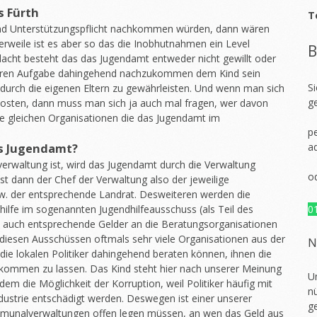
 Fürth
T
nd Unterstützungspflicht nachkommen würden, dann wären
erweile ist es aber so das die Inobhutnahmen ein Level
B
dacht besteht das das Jugendamt entweder nicht gewillt oder
rimären Aufgabe dahingehend nachzukommen dem Kind sein
S
 durch die eigenen Eltern zu gewährleisten. Und wenn man sich
g
osten, dann muss man sich ja auch mal fragen, wer davon
 die gleichen Organisationen die das Jugendamt im
pe
a
as Jugendamt?
rwaltung ist, wird das Jugendamt durch die Verwaltung
o
 ist dann der Chef der Verwaltung also der jeweilige
w. der entsprechende Landrat. Desweiteren werden die
fe im sogenannten Jugendhilfeausschuss (als Teil des
0
 auch entsprechende Gelder an die Beratungsorganisationen
 in diesen Ausschüssen oftmals sehr viele Organisationen aus der
N
 die lokalen Politiker dahingehend beraten können, ihnen die
ukommen zu lassen. Das Kind steht hier nach unserer Meinung
U
udem die Möglichkeit der Korruption, weil Politiker häufig mit
nü
dustrie entschädigt werden. Deswegen ist einer unserer
g
munalverwaltungen offen legen müssen, an wen das Geld aus