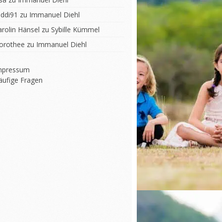
iddi91
zu
Immanuel Diehl
arolin Hänsel
zu
Sybille Kümmel
orothee
zu
Immanuel Diehl
mpressum
äufige Fragen