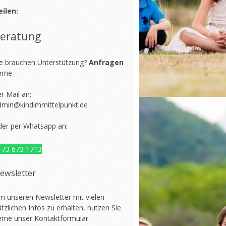
eilen:
eratung
ie brauchen Unterstützung?
Anfragen
erne
r Mail an:
dmin@kindimmittelpunkt.de
der per Whatsapp an:
173 673 1713
ewsletter
m unseren Newsletter mit vielen
tzlichen Infos zu erhalten, nutzen Sie
erne unser
Kontaktformular