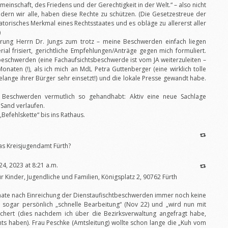
einschaft, des Friedens und der Gerechtigkeit in der Welt.“ – also nicht
ern wir alle, haben diese Rechte zu schützen. (Die Gesetzestreue der
torisches Merkmal eines Rechtsstaates und es obläge zu allererst aller
)
rung Herrn Dr. Jungs zum trotz – meine Beschwerden einfach liegen
ial frisiert, gerichtliche Empfehlungen/Anträge gegen mich formuliert.
sbeschwerden (eine Fachaufsichtsbeschwerde ist vom JA weiterzuleiten –
4 Monaten (!), als ich mich an MdL Petra Guttenberger (eine wirklich tolle
Belange ihrer Bürger sehr einsetzt!) und die lokale Presse gewandt habe.
Beschwerden vermutlich so gehandhabt: Aktiv eine neue Sachlage
Sand verlaufen.
Befehlskette“ bis ins Rathaus.
das Kreisjugendamt Fürth?
 24, 2023 at 8:21 a.m.
r Kinder, Jugendliche und Familien, Königsplatz 2, 90762 Fürth
onate nach Einreichung der Dienstaufischtbeschwerden immer noch keine
g sogar persönlich „schnelle Bearbeitung“ (Nov 22) und „wird nun mit
ichert (dies nachdem ich über die Bezirksverwaltung angefragt habe,
s haben). Frau Peschke (Amtsleitung) wollte schon lange die „Kuh vom