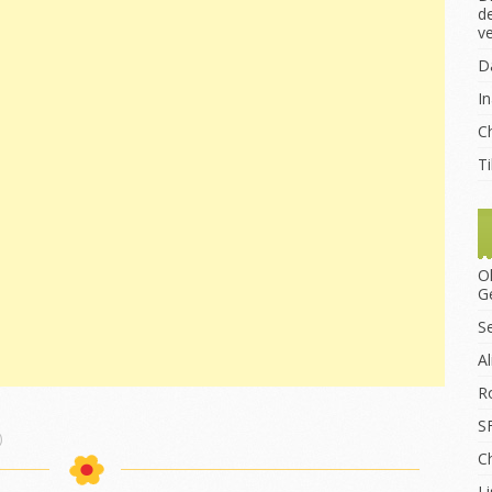
d
v
D
I
Ch
T
O
G
S
A
R
S
)
C
Li