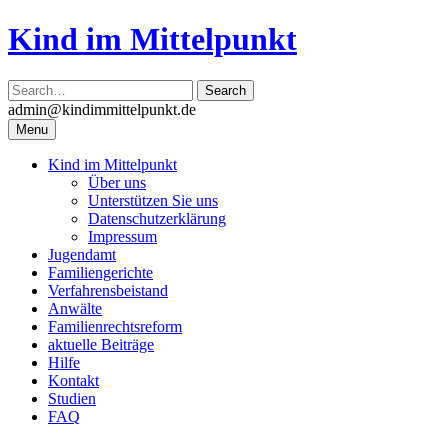
Skip
Kind im Mittelpunkt
to
content
admin@kindimmittelpunkt.de
Menu
Kind im Mittelpunkt
Über uns
Unterstützen Sie uns
Datenschutzerklärung
Impressum
Jugendamt
Familiengerichte
Verfahrensbeistand
Anwälte
Familienrechtsreform
aktuelle Beiträge
Hilfe
Kontakt
Studien
FAQ