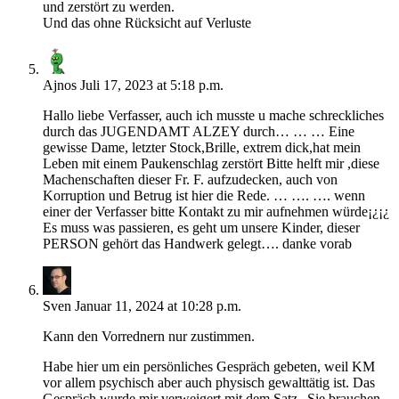
und zerstört zu werden.
Und das ohne Rücksicht auf Verluste
Ajnos
Juli 17, 2023 at 5:18 p.m.
Hallo liebe Verfasser, auch ich musste u mache schreckliches
durch das JUGENDAMT ALZEY durch… … … Eine
gewisse Dame, letzter Stock,Brille, extrem dick,hat mein
Leben mit einem Paukenschlag zerstört Bitte helft mir ,diese
Machenschaften dieser Fr. F. aufzudecken, auch von
Korruption und Betrug ist hier die Rede. … …. …. wenn
einer der Verfasser bitte Kontakt zu mir aufnehmen würde¡¿¡¿
Es muss was passieren, es geht um unsere Kinder, dieser
PERSON gehört das Handwerk gelegt…. danke vorab
Sven
Januar 11, 2024 at 10:28 p.m.
Kann den Vorrednern nur zustimmen.
Habe hier um ein persönliches Gespräch gebeten, weil KM
vor allem psychisch aber auch physisch gewalttätig ist. Das
Gespräch wurde mir verweigert mit dem Satz „Sie brauchen