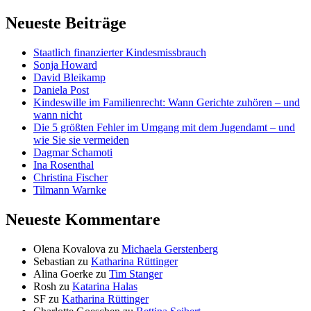
Neueste Beiträge
Staatlich finanzierter Kindesmissbrauch
Sonja Howard
David Bleikamp
Daniela Post
Kindeswille im Familienrecht: Wann Gerichte zuhören – und
wann nicht
Die 5 größten Fehler im Umgang mit dem Jugendamt – und
wie Sie sie vermeiden
Dagmar Schamoti
Ina Rosenthal
Christina Fischer
Tilmann Warnke
Neueste Kommentare
Olena Kovalova
zu
Michaela Gerstenberg
Sebastian
zu
Katharina Rüttinger
Alina Goerke
zu
Tim Stanger
Rosh
zu
Katarina Halas
SF
zu
Katharina Rüttinger