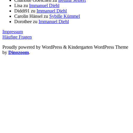
Charlotte Goeschen
zu
Bettina Seibert
Lisa
zu
Immanuel Diehl
Diddi91
zu
Immanuel Diehl
Carolin Hänsel
zu
Sybille Kümmel
Dorothee
zu
Immanuel Diehl
Impressum
Häufige Fragen
Proudly powered by WordPress
&
Kindergarten WordPress Theme
by
Dinozoom
.