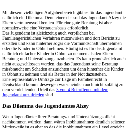
Mit diesem vielfältigen Aufgabenbereich gibt es für das Jugendamt
natürlich ein Dilemma. Denn einerseits soll das Jugendamt Alzey die
Eltern vertrauensvoll beraten. Für eine gute Beratung ist aber
normalerweise eine Vertrauensbasis erforderlich.
Das Jugendamt ist gleichzeitig auch verpflichtet bei
Familiengerichtlichen Verfahren mitzuwirken und dort Bericht zu
erstatten und kann hinterher sogar die Vormundschaft übernehmen
oder die Kinder in Obhut nehmen. Häufig ist es für das Jugendamt
natürlich einfacher Kinder in Obhut zu nehmen als den Eltern
Beratung und Unterstützung anzubieten. Es kann grundsätzlich auch
nicht ausgeschlossen werden, das das Jugendamt seine Beratung
missbraucht um Schaden anzurichten um dann hinterher die Kinder
in Obhut zu nehmen und als Retter in der Not dazustehen.
Eine repräsentative Umfrage zur Lage im Familienrecht in
Deutschland kommt deswegen warscheinlich auch nicht zufällig zu
dem vernichtenden Urteil das
3 von 4 Betroffenen mit dem
Jugendamt unzufrieden
sind.
Das Dilemma des Jugendamtes Alzey
Wenn Jugendämter ihrer Beratungs- und Unterstützungspflicht
nachkommen würden, dann wären Inobhutnahmen deutlich seltener.
Mittlerweile ist es aber so das die Inobhutnahmen ein Level erreicht