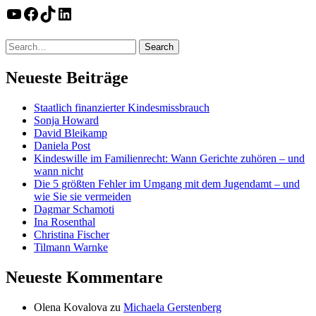
YouTube
Facebook
TikTok
LinkedIn
Neueste Beiträge
Staatlich finanzierter Kindesmissbrauch
Sonja Howard
David Bleikamp
Daniela Post
Kindeswille im Familienrecht: Wann Gerichte zuhören – und
wann nicht
Die 5 größten Fehler im Umgang mit dem Jugendamt – und
wie Sie sie vermeiden
Dagmar Schamoti
Ina Rosenthal
Christina Fischer
Tilmann Warnke
Neueste Kommentare
Olena Kovalova
zu
Michaela Gerstenberg