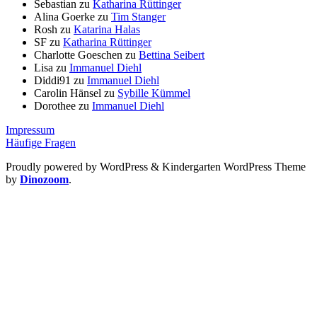
Sebastian
zu
Katharina Rüttinger
Alina Goerke
zu
Tim Stanger
Rosh
zu
Katarina Halas
SF
zu
Katharina Rüttinger
Charlotte Goeschen
zu
Bettina Seibert
Lisa
zu
Immanuel Diehl
Diddi91
zu
Immanuel Diehl
Carolin Hänsel
zu
Sybille Kümmel
Dorothee
zu
Immanuel Diehl
Impressum
Häufige Fragen
Proudly powered by WordPress
&
Kindergarten WordPress Theme
by
Dinozoom
.