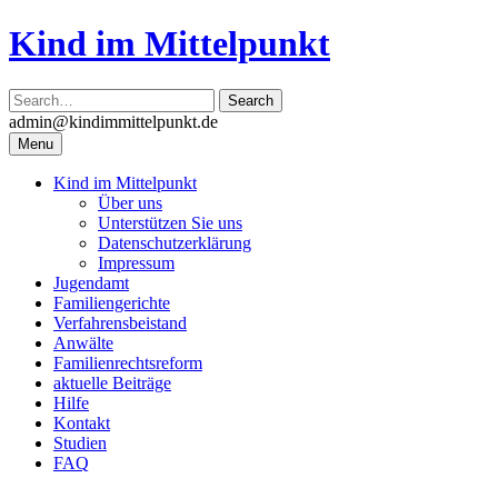
Skip
Kind im Mittelpunkt
to
content
admin@kindimmittelpunkt.de
Menu
Kind im Mittelpunkt
Über uns
Unterstützen Sie uns
Datenschutzerklärung
Impressum
Jugendamt
Familiengerichte
Verfahrensbeistand
Anwälte
Familienrechtsreform
aktuelle Beiträge
Hilfe
Kontakt
Studien
FAQ